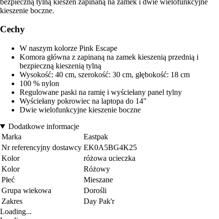
bezpieczną tylną kieszeń zapinaną na zamek i dwie wielofunkcyjne
kieszenie boczne.
Cechy
W naszym kolorze Pink Escape
Komora główna z zapinaną na zamek kieszenią przednią i
bezpieczną kieszenią tylną
Wysokość: 40 cm, szerokość: 30 cm, głębokość: 18 cm
100 % nylon
Regulowane paski na ramię i wyściełany panel tylny
Wyściełany pokrowiec na laptopa do 14"
Dwie wielofunkcyjne kieszenie boczne
Dodatkowe informacje
Marka
Eastpak
Nr referencyjny dostawcy
EK0A5BG4K25
Kolor
różowa ucieczka
Kolor
Różowy
Płeć
Mieszane
Grupa wiekowa
Dorośli
Zakres
Day Pak'r
Loading...