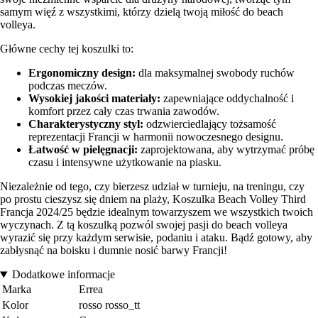
samym więź z wszystkimi, którzy dzielą twoją miłość do beach
volleya.
Główne cechy tej koszulki to:
Ergonomiczny design:
dla maksymalnej swobody ruchów
podczas meczów.
Wysokiej jakości materiały:
zapewniające oddychalność i
komfort przez cały czas trwania zawodów.
Charakterystyczny styl:
odzwierciedlający tożsamość
reprezentacji Francji w harmonii nowoczesnego designu.
Łatwość w pielęgnacji:
zaprojektowana, aby wytrzymać próbę
czasu i intensywne użytkowanie na piasku.
Niezależnie od tego, czy bierzesz udział w turnieju, na treningu, czy
po prostu cieszysz się dniem na plaży, Koszulka Beach Volley Third
Francja 2024/25 będzie idealnym towarzyszem we wszystkich twoich
wyczynach. Z tą koszulką pozwól swojej pasji do beach volleya
wyrazić się przy każdym serwisie, podaniu i ataku. Bądź gotowy, aby
zabłysnąć na boisku i dumnie nosić barwy Francji!
Dodatkowe informacje
Marka
Errea
Kolor
rosso rosso_tt