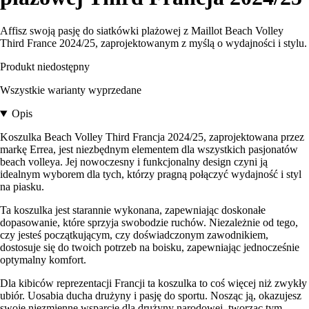
Affisz swoją pasję do siatkówki plażowej z Maillot Beach Volley
Third France 2024/25, zaprojektowanym z myślą o wydajności i stylu.
Produkt niedostępny
Wszystkie warianty wyprzedane
Opis
Koszulka Beach Volley Third Francja 2024/25, zaprojektowana przez
markę Errea, jest niezbędnym elementem dla wszystkich pasjonatów
beach volleya. Jej nowoczesny i funkcjonalny design czyni ją
idealnym wyborem dla tych, którzy pragną połączyć wydajność i styl
na piasku.
Ta koszulka jest starannie wykonana, zapewniając doskonałe
dopasowanie, które sprzyja swobodzie ruchów. Niezależnie od tego,
czy jesteś początkującym, czy doświadczonym zawodnikiem,
dostosuje się do twoich potrzeb na boisku, zapewniając jednocześnie
optymalny komfort.
Dla kibiców reprezentacji Francji ta koszulka to coś więcej niż zwykły
ubiór. Uosabia ducha drużyny i pasję do sportu. Nosząc ją, okazujesz
swoje niezmienne wsparcie dla drużyny narodowej, tworząc tym