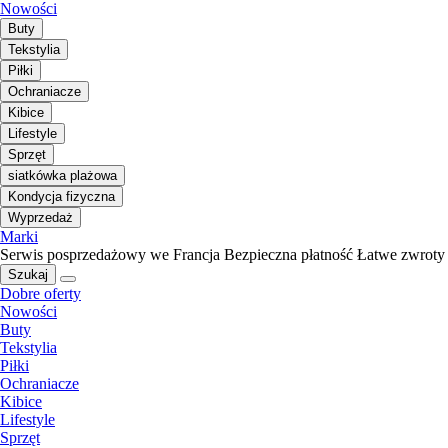
Nowości
Buty
Tekstylia
Piłki
Ochraniacze
Kibice
Lifestyle
Sprzęt
siatkówka plażowa
Kondycja fizyczna
Wyprzedaż
Marki
Serwis posprzedażowy we Francja
Bezpieczna płatność
Łatwe zwroty
Szukaj
Dobre oferty
Nowości
Buty
Tekstylia
Piłki
Ochraniacze
Kibice
Lifestyle
Sprzęt