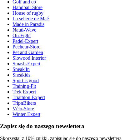
Golf and co
Handball-Store
House of rugby
La sellerie de Maé
Made in Paradis
Nauti-Wave
On-Fight
Padel-Expert
Pecheur-Store
Pet and Garden
Slowood Interior
Smash-Expert
Sneak'In
Sneakids
Sport is good
Training-Fit
Trek Expert
Triathlon-Expert
TripnBikers
Vélo-Store
Winter-Expert
Zapisz się do naszego newslettera
Skorzystaj z 10% zniżki, zapisując się do naszego newslettera