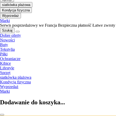
siatkówka plażowa
Kondycja fizyczna
Wyprzedaż
Marki
Serwis posprzedażowy we Francja
Bezpieczna płatność
Łatwe zwroty
Szukaj
Dobre oferty
Nowości
Buty
Tekstylia
Piłki
Ochraniacze
Kibice
Lifestyle
Sprzęt
siatkówka plażowa
Kondycja fizyczna
Wyprzedaż
Marki
Dodawanie do koszyka...