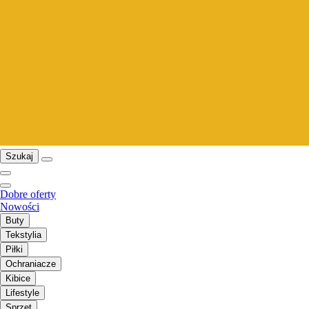
Szukaj
Dobre oferty
Nowości
Buty
Tekstylia
Piłki
Ochraniacze
Kibice
Lifestyle
Sprzęt