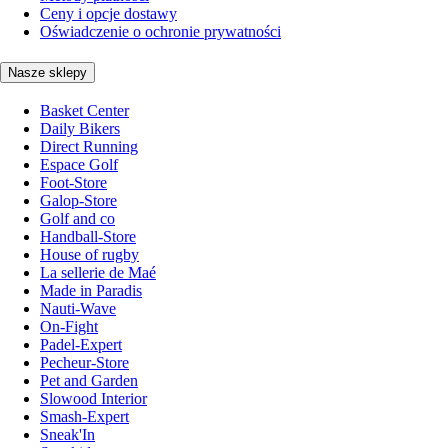
Ceny i opcje dostawy
Oświadczenie o ochronie prywatności
Nasze sklepy
Basket Center
Daily Bikers
Direct Running
Espace Golf
Foot-Store
Galop-Store
Golf and co
Handball-Store
House of rugby
La sellerie de Maé
Made in Paradis
Nauti-Wave
On-Fight
Padel-Expert
Pecheur-Store
Pet and Garden
Slowood Interior
Smash-Expert
Sneak'In