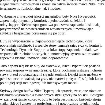
eleganckiemu wzornictwu i znanej na całym świecie marce Nike, buty
te są zarówno funkcjonalne, jak i modne.
Wykonane z wysokiej jakości materiałów buty Nike Hyperquick
zapewniają optymalny komfort, a jednocześnie są lekkie i
oddychające. Niebrudząca gumowa podeszwa zapewnia doskonałą
przyczepność na powierzchniach wewnętrznych, umożliwiając
szybkie i bezpieczne poruszanie się po court.
Buty są wyposażone w najnowocześniejsze technologie, które
poprawiają stabilność i wsparcie stopy, zmniejszając ryzyko kontuzji.
Technologia Dynamic Support w łuku stopy zapewnia dodatkowe
wsparcie dla ruchów bocznych, a innowacyjny system sznurowania
zapewnia idealne, indywidualne dopasowanie.
Jako najwyższej klasy buty do siatkówki, Nike Hyperquick posiada
również responsywną amortyzację, która pochłania wstrząsy i chroni
stawy przed powtarzającymi się uderzeniami. Dzięki temu możesz w
pełni skoncentrować się na grze, nie martwiąc się o ból stóp lub kolan
po długiej sesji treningowej lub intensywnym meczu.
Stylowy design butów Nike Hyperquick sprawia, że są one również
idealnym wyborem dla świadomych stylu graczy na boisku. Dostępne
w szerokiej gamie kolorów, buty te będą pasować do każdego stroju
siatkarskiego i zapewnią profesjonalny i nowoczesny wygląd look.