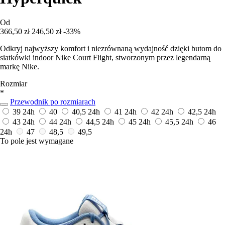
Od
366,50 zł
246,50 zł
-33%
Odkryj najwyższy komfort i niezrównaną wydajność dzięki butom do
siatkówki indoor Nike Court Flight, stworzonym przez legendarną
markę Nike.
Rozmiar
*
Przewodnik po rozmiarach
39
24h
40
40,5
24h
41
24h
42
24h
42,5
24h
43
24h
44
24h
44,5
24h
45
24h
45,5
24h
46
24h
47
48,5
49,5
To pole jest wymagane