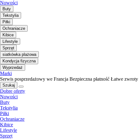
Nowości
Buty
Tekstylia
Piłki
Ochraniacze
Kibice
Lifestyle
Sprzęt
siatkówka plażowa
Kondycja fizyczna
Wyprzedaż
Marki
Serwis posprzedażowy we Francja
Bezpieczna płatność
Łatwe zwroty
Szukaj
Dobre oferty
Nowości
Buty
Tekstylia
Piłki
Ochraniacze
Kibice
Lifestyle
Sprzęt