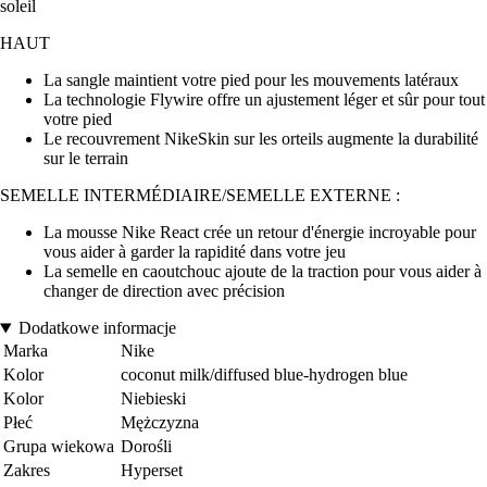
soleil
HAUT
La sangle maintient votre pied pour les mouvements latéraux
La technologie Flywire offre un ajustement léger et sûr pour tout
votre pied
Le recouvrement NikeSkin sur les orteils augmente la durabilité
sur le terrain
SEMELLE INTERMÉDIAIRE/SEMELLE EXTERNE :
La mousse Nike React crée un retour d'énergie incroyable pour
vous aider à garder la rapidité dans votre jeu
La semelle en caoutchouc ajoute de la traction pour vous aider à
changer de direction avec précision
Dodatkowe informacje
Marka
Nike
Kolor
coconut milk/diffused blue-hydrogen blue
Kolor
Niebieski
Płeć
Mężczyzna
Grupa wiekowa
Dorośli
Zakres
Hyperset