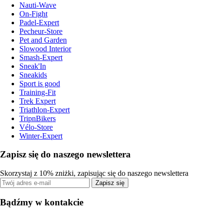
Nauti-Wave
On-Fight
Padel-Expert
Pecheur-Store
Pet and Garden
Slowood Interior
Smash-Expert
Sneak'In
Sneakids
Sport is good
Training-Fit
Trek Expert
Triathlon-Expert
TripnBikers
Vélo-Store
Winter-Expert
Zapisz się do naszego newslettera
Skorzystaj z 10% zniżki, zapisując się do naszego newslettera
Zapisz się
Bądźmy w kontakcie