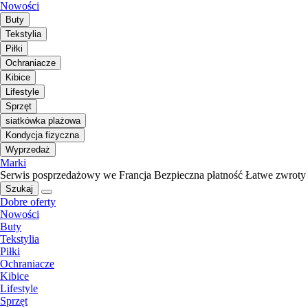
Nowości
Buty
Tekstylia
Piłki
Ochraniacze
Kibice
Lifestyle
Sprzęt
siatkówka plażowa
Kondycja fizyczna
Wyprzedaż
Marki
Serwis posprzedażowy we Francja
Bezpieczna płatność
Łatwe zwroty
Szukaj
Dobre oferty
Nowości
Buty
Tekstylia
Piłki
Ochraniacze
Kibice
Lifestyle
Sprzęt