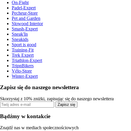
On-Fight
Padel-Expert
Pecheur-Store
Pet and Garden
Slowood Interior
Smash-Expert
Sneak'In
Sneakids
Sport is good
Training-Fit
Trek Expert
Triathlon-Expert
TripnBikers
Vélo-Store
Winter-Expert
Zapisz się do naszego newslettera
Skorzystaj z 10% zniżki, zapisując się do naszego newslettera
Zapisz się
Bądźmy w kontakcie
Znajdź nas w mediach społecznościowych