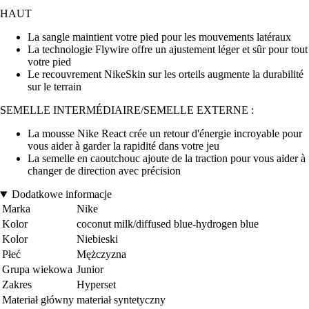
HAUT
La sangle maintient votre pied pour les mouvements latéraux
La technologie Flywire offre un ajustement léger et sûr pour tout
votre pied
Le recouvrement NikeSkin sur les orteils augmente la durabilité
sur le terrain
SEMELLE INTERMÉDIAIRE/SEMELLE EXTERNE :
La mousse Nike React crée un retour d'énergie incroyable pour
vous aider à garder la rapidité dans votre jeu
La semelle en caoutchouc ajoute de la traction pour vous aider à
changer de direction avec précision
Dodatkowe informacje
Marka
Nike
Kolor
coconut milk/diffused blue-hydrogen blue
Kolor
Niebieski
Płeć
Mężczyzna
Grupa wiekowa
Junior
Zakres
Hyperset
Materiał główny
materiał syntetyczny