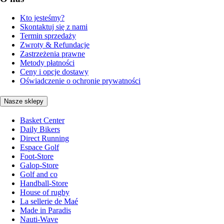
Kto jesteśmy?
Skontaktuj się z nami
Termin sprzedaży
Zwroty & Refundacje
Zastrzeżenia prawne
Metody płatności
Ceny i opcje dostawy
Oświadczenie o ochronie prywatności
Nasze sklepy
Basket Center
Daily Bikers
Direct Running
Espace Golf
Foot-Store
Galop-Store
Golf and co
Handball-Store
House of rugby
La sellerie de Maé
Made in Paradis
Nauti-Wave