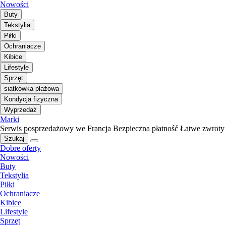
Nowości
Buty
Tekstylia
Piłki
Ochraniacze
Kibice
Lifestyle
Sprzęt
siatkówka plażowa
Kondycja fizyczna
Wyprzedaż
Marki
Serwis posprzedażowy we Francja
Bezpieczna płatność
Łatwe zwroty
Szukaj
Dobre oferty
Nowości
Buty
Tekstylia
Piłki
Ochraniacze
Kibice
Lifestyle
Sprzęt