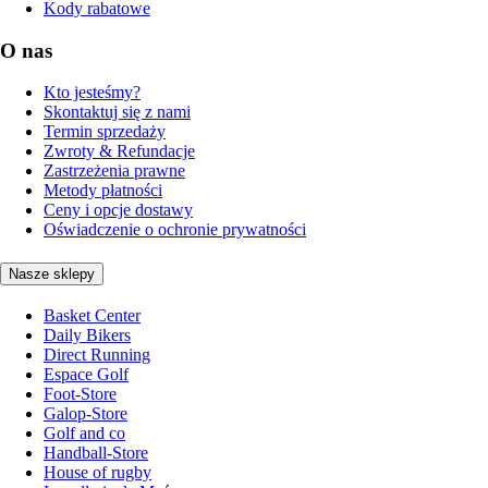
Kody rabatowe
O nas
Kto jesteśmy?
Skontaktuj się z nami
Termin sprzedaży
Zwroty & Refundacje
Zastrzeżenia prawne
Metody płatności
Ceny i opcje dostawy
Oświadczenie o ochronie prywatności
Nasze sklepy
Basket Center
Daily Bikers
Direct Running
Espace Golf
Foot-Store
Galop-Store
Golf and co
Handball-Store
House of rugby