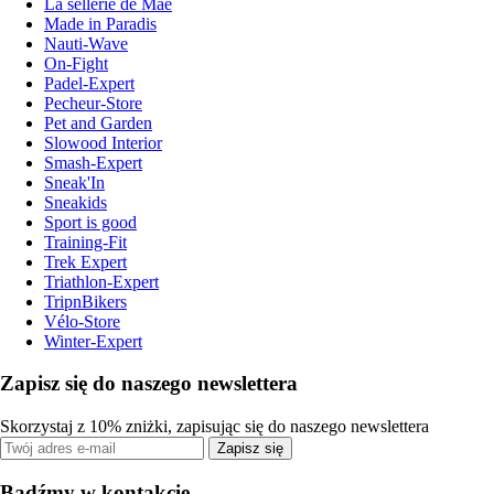
La sellerie de Maé
Made in Paradis
Nauti-Wave
On-Fight
Padel-Expert
Pecheur-Store
Pet and Garden
Slowood Interior
Smash-Expert
Sneak'In
Sneakids
Sport is good
Training-Fit
Trek Expert
Triathlon-Expert
TripnBikers
Vélo-Store
Winter-Expert
Zapisz się do naszego newslettera
Skorzystaj z 10% zniżki, zapisując się do naszego newslettera
Zapisz się
Bądźmy w kontakcie