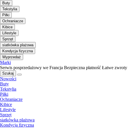
Buty
Tekstylia
Piłki
Ochraniacze
Kibice
Lifestyle
Sprzęt
siatkówka plażowa
Kondycja fizyczna
Wyprzedaż
Marki
Serwis posprzedażowy we Francja
Bezpieczna płatność
Łatwe zwroty
Szukaj
Nowości
Buty
Tekstylia
Piłki
Ochraniacze
Kibice
Lifestyle
Sprzęt
siatkówka plażowa
Kondycja fizyczna