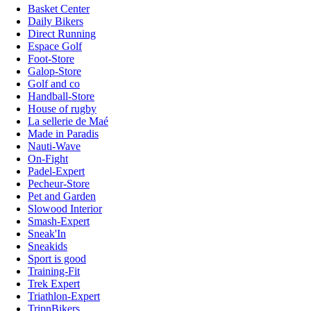
Basket Center
Daily Bikers
Direct Running
Espace Golf
Foot-Store
Galop-Store
Golf and co
Handball-Store
House of rugby
La sellerie de Maé
Made in Paradis
Nauti-Wave
On-Fight
Padel-Expert
Pecheur-Store
Pet and Garden
Slowood Interior
Smash-Expert
Sneak'In
Sneakids
Sport is good
Training-Fit
Trek Expert
Triathlon-Expert
TripnBikers