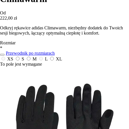
Od
222,00 zł
Odkryj rękawice adidas Climawarm, niezbędny dodatek do Twoich
sesji biegowych, łączący optymalną ciepłotę i komfort.
Rozmiar
*
Przewodnik po rozmiarach
XS
S
M
L
XL
To pole jest wymagane