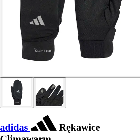
adidas
Rękawice
Climawarm