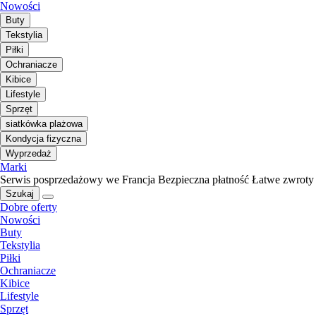
Nowości
Buty
Tekstylia
Piłki
Ochraniacze
Kibice
Lifestyle
Sprzęt
siatkówka plażowa
Kondycja fizyczna
Wyprzedaż
Marki
Serwis posprzedażowy we Francja
Bezpieczna płatność
Łatwe zwroty
Szukaj
Dobre oferty
Nowości
Buty
Tekstylia
Piłki
Ochraniacze
Kibice
Lifestyle
Sprzęt