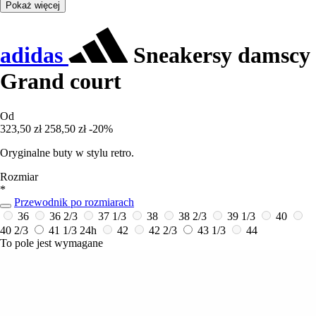
Pokaż więcej
adidas
Sneakersy damscy
Grand court
Od
323,50 zł
258,50 zł
-20%
Oryginalne buty w stylu retro.
Rozmiar
*
Przewodnik po rozmiarach
36
36 2/3
37 1/3
38
38 2/3
39 1/3
40
40 2/3
41 1/3
24h
42
42 2/3
43 1/3
44
To pole jest wymagane