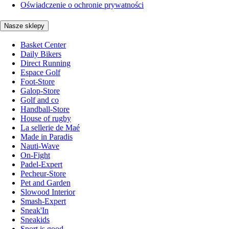
Oświadczenie o ochronie prywatności
Nasze sklepy
Basket Center
Daily Bikers
Direct Running
Espace Golf
Foot-Store
Galop-Store
Golf and co
Handball-Store
House of rugby
La sellerie de Maé
Made in Paradis
Nauti-Wave
On-Fight
Padel-Expert
Pecheur-Store
Pet and Garden
Slowood Interior
Smash-Expert
Sneak'In
Sneakids
Sport is good