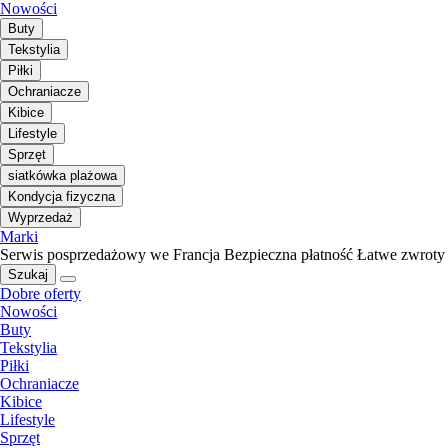
Nowości
Buty
Tekstylia
Piłki
Ochraniacze
Kibice
Lifestyle
Sprzęt
siatkówka plażowa
Kondycja fizyczna
Wyprzedaż
Marki
Serwis posprzedażowy we Francja
Bezpieczna płatność
Łatwe zwroty
Szukaj
Dobre oferty
Nowości
Buty
Tekstylia
Piłki
Ochraniacze
Kibice
Lifestyle
Sprzęt