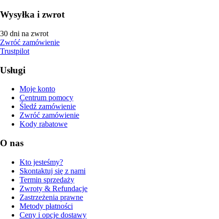
Wysyłka i zwrot
30 dni na zwrot
Zwróć zamówienie
Trustpilot
Usługi
Moje konto
Centrum pomocy
Śledź zamówienie
Zwróć zamówienie
Kody rabatowe
O nas
Kto jesteśmy?
Skontaktuj się z nami
Termin sprzedaży
Zwroty & Refundacje
Zastrzeżenia prawne
Metody płatności
Ceny i opcje dostawy