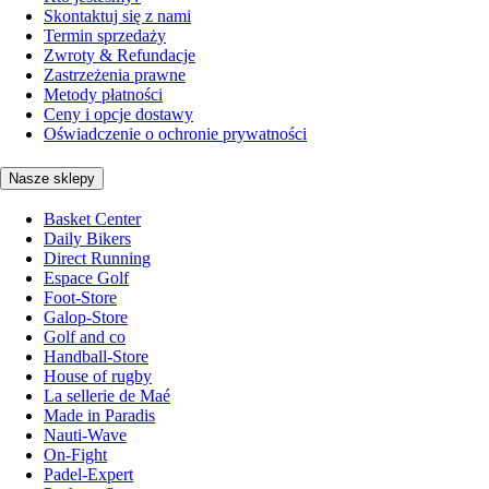
Skontaktuj się z nami
Termin sprzedaży
Zwroty & Refundacje
Zastrzeżenia prawne
Metody płatności
Ceny i opcje dostawy
Oświadczenie o ochronie prywatności
Nasze sklepy
Basket Center
Daily Bikers
Direct Running
Espace Golf
Foot-Store
Galop-Store
Golf and co
Handball-Store
House of rugby
La sellerie de Maé
Made in Paradis
Nauti-Wave
On-Fight
Padel-Expert