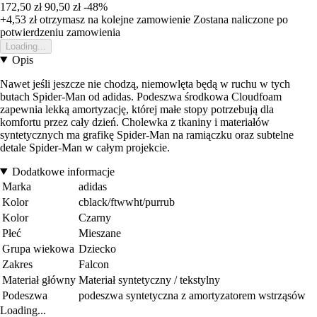
172,50 zł
90,50 zł
-48%
+4,53 zł
otrzymasz na kolejne zamowienie
Zostana naliczone po
potwierdzeniu zamowienia
Loading...
Opis
Nawet jeśli jeszcze nie chodzą, niemowlęta będą w ruchu w tych
butach Spider-Man od adidas. Podeszwa środkowa Cloudfoam
zapewnia lekką amortyzację, której małe stopy potrzebują dla
komfortu przez cały dzień. Cholewka z tkaniny i materiałów
syntetycznych ma grafikę Spider-Man na ramiączku oraz subtelne
detale Spider-Man w całym projekcie.
Dodatkowe informacje
Marka
adidas
Kolor
cblack/ftwwht/purrub
Kolor
Czarny
Płeć
Mieszane
Grupa wiekowa
Dziecko
Zakres
Falcon
Materiał główny
Materiał syntetyczny / tekstylny
Podeszwa
podeszwa syntetyczna z amortyzatorem wstrząsów
Loading...