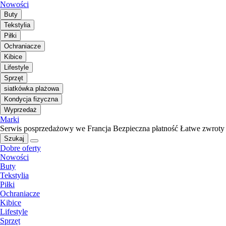
Nowości
Buty
Tekstylia
Piłki
Ochraniacze
Kibice
Lifestyle
Sprzęt
siatkówka plażowa
Kondycja fizyczna
Wyprzedaż
Marki
Serwis posprzedażowy we Francja
Bezpieczna płatność
Łatwe zwroty
Szukaj
Dobre oferty
Nowości
Buty
Tekstylia
Piłki
Ochraniacze
Kibice
Lifestyle
Sprzęt