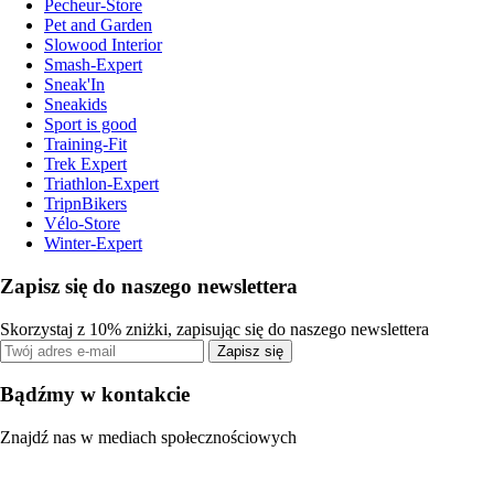
Pecheur-Store
Pet and Garden
Slowood Interior
Smash-Expert
Sneak'In
Sneakids
Sport is good
Training-Fit
Trek Expert
Triathlon-Expert
TripnBikers
Vélo-Store
Winter-Expert
Zapisz się do naszego newslettera
Skorzystaj z 10% zniżki, zapisując się do naszego newslettera
Zapisz się
Bądźmy w kontakcie
Znajdź nas w mediach społecznościowych