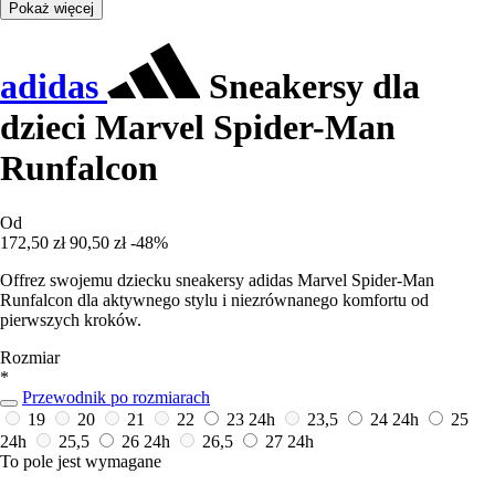
Pokaż więcej
adidas
Sneakersy dla
dzieci Marvel Spider-Man
Runfalcon
Od
172,50 zł
90,50 zł
-48%
Offrez swojemu dziecku sneakersy adidas Marvel Spider-Man
Runfalcon dla aktywnego stylu i niezrównanego komfortu od
pierwszych kroków.
Rozmiar
*
Przewodnik po rozmiarach
19
20
21
22
23
24h
23,5
24
24h
25
24h
25,5
26
24h
26,5
27
24h
To pole jest wymagane