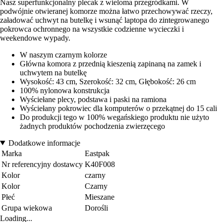
Nasz superfunkcjonalny plecak z wieloma przegródkami. W
podwójnie otwieranej komorze można łatwo przechowywać rzeczy,
załadować uchwyt na butelkę i wsunąć laptopa do zintegrowanego
pokrowca ochronnego na wszystkie codzienne wycieczki i
weekendowe wypady.
W naszym czarnym kolorze
Główna komora z przednią kieszenią zapinaną na zamek i
uchwytem na butelkę
Wysokość: 43 cm, Szerokość: 32 cm, Głębokość: 26 cm
100% nylonowa konstrukcja
Wyściełane plecy, podstawa i paski na ramiona
Wyściełany pokrowiec dla komputerów o przekątnej do 15 cali
Do produkcji tego w 100% wegańskiego produktu nie użyto
żadnych produktów pochodzenia zwierzęcego
Dodatkowe informacje
Marka
Eastpak
Nr referencyjny dostawcy
K40F008
Kolor
czarny
Kolor
Czarny
Płeć
Mieszane
Grupa wiekowa
Dorośli
Loading...