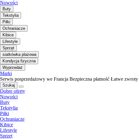
Nowości
Buty
Tekstylia
Piłki
Ochraniacze
Kibice
Lifestyle
Sprzęt
siatkówka plażowa
Kondycja fizyczna
Wyprzedaż
Marki
Serwis posprzedażowy we Francja
Bezpieczna płatność
Łatwe zwroty
Szukaj
Dobre oferty
Nowości
Buty
Tekstylia
Piłki
Ochraniacze
Kibice
Lifestyle
Sprzęt