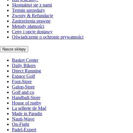
Skontaktuj się z nami
Termin sprzedaży
Zwroty & Refundacje
Zastrzeżenia prawne
Metody płatności
Ceny i opcje dostawy
Oświadczenie o ochronie prywatności
Nasze sklepy
Basket Center
Daily Bikers
Direct Running
Espace Golf
Foot-Store
Galop-Store
Golf and co
Handball-Store
House of rugby
La sellerie de Maé
Made in Paradis
Nauti-Wave
On-Fight
Padel-Expert