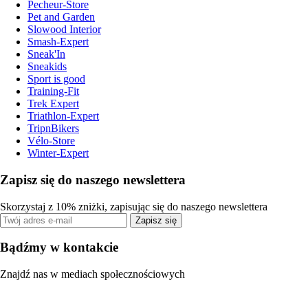
Pecheur-Store
Pet and Garden
Slowood Interior
Smash-Expert
Sneak'In
Sneakids
Sport is good
Training-Fit
Trek Expert
Triathlon-Expert
TripnBikers
Vélo-Store
Winter-Expert
Zapisz się do naszego newslettera
Skorzystaj z 10% zniżki, zapisując się do naszego newslettera
Zapisz się
Bądźmy w kontakcie
Znajdź nas w mediach społecznościowych