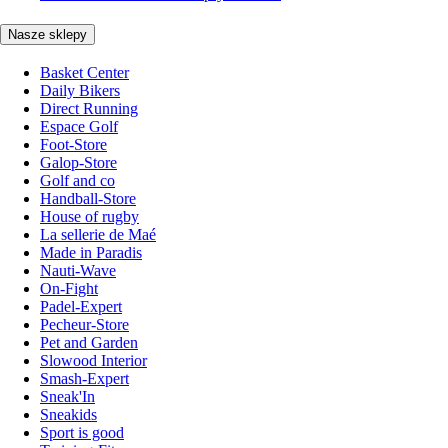
Nasze sklepy
Basket Center
Daily Bikers
Direct Running
Espace Golf
Foot-Store
Galop-Store
Golf and co
Handball-Store
House of rugby
La sellerie de Maé
Made in Paradis
Nauti-Wave
On-Fight
Padel-Expert
Pecheur-Store
Pet and Garden
Slowood Interior
Smash-Expert
Sneak'In
Sneakids
Sport is good