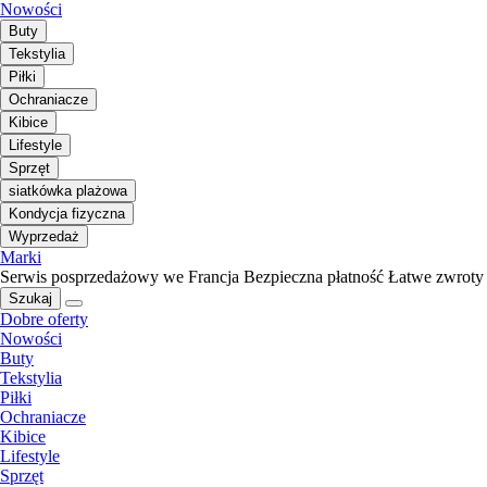
Nowości
Buty
Tekstylia
Piłki
Ochraniacze
Kibice
Lifestyle
Sprzęt
siatkówka plażowa
Kondycja fizyczna
Wyprzedaż
Marki
Serwis posprzedażowy we Francja
Bezpieczna płatność
Łatwe zwroty
Szukaj
Dobre oferty
Nowości
Buty
Tekstylia
Piłki
Ochraniacze
Kibice
Lifestyle
Sprzęt