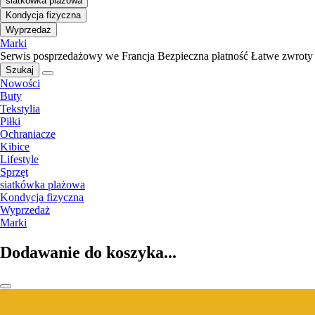
siatkówka plażowa
Kondycja fizyczna
Wyprzedaż
Marki
Serwis posprzedażowy we Francja
Bezpieczna płatność
Łatwe zwroty
Szukaj
Nowości
Buty
Tekstylia
Piłki
Ochraniacze
Kibice
Lifestyle
Sprzęt
siatkówka plażowa
Kondycja fizyczna
Wyprzedaż
Marki
Dodawanie do koszyka...