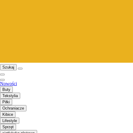
Szukaj
Nowości
Buty
Tekstylia
Piłki
Ochraniacze
Kibice
Lifestyle
Sprzęt