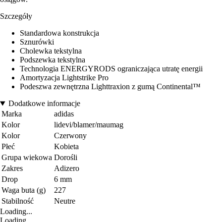
Szczegóły
Standardowa konstrukcja
Sznurówki
Cholewka tekstylna
Podszewka tekstylna
Technologia ENERGYRODS ograniczająca utratę energii
Amortyzacja Lightstrike Pro
Podeszwa zewnętrzna Lighttraxion z gumą Continental™
Dodatkowe informacje
Marka
adidas
Kolor
lidevi/blamer/maumag
Kolor
Czerwony
Płeć
Kobieta
Grupa wiekowa
Dorośli
Zakres
Adizero
Drop
6 mm
Waga buta (g)
227
Stabilność
Neutre
Loading...
Loading...