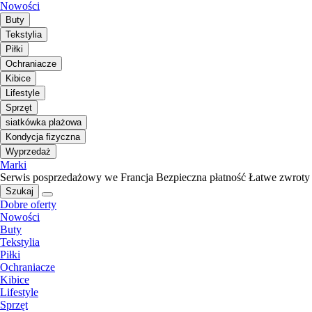
Nowości
Buty
Tekstylia
Piłki
Ochraniacze
Kibice
Lifestyle
Sprzęt
siatkówka plażowa
Kondycja fizyczna
Wyprzedaż
Marki
Serwis posprzedażowy we Francja
Bezpieczna płatność
Łatwe zwroty
Szukaj
Dobre oferty
Nowości
Buty
Tekstylia
Piłki
Ochraniacze
Kibice
Lifestyle
Sprzęt