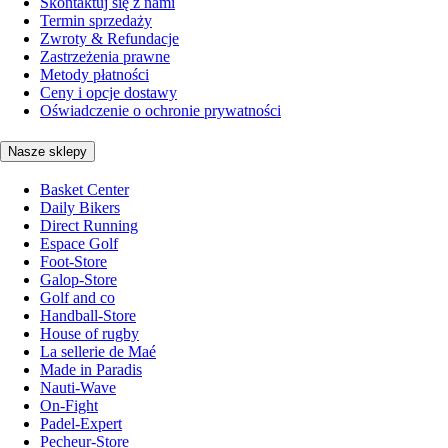
Skontaktuj się z nami
Termin sprzedaży
Zwroty & Refundacje
Zastrzeżenia prawne
Metody płatności
Ceny i opcje dostawy
Oświadczenie o ochronie prywatności
Nasze sklepy
Basket Center
Daily Bikers
Direct Running
Espace Golf
Foot-Store
Galop-Store
Golf and co
Handball-Store
House of rugby
La sellerie de Maé
Made in Paradis
Nauti-Wave
On-Fight
Padel-Expert
Pecheur-Store