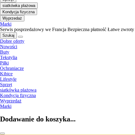
siatkówka plażowa
Kondycja fizyczna
Wyprzedaż
Marki
Serwis posprzedażowy we Francja
Bezpieczna płatność
Łatwe zwroty
Szukaj
Dobre oferty
Nowości
Buty
Tekstylia
Piłki
Ochraniacze
Kibice
Lifestyle
Sprzęt
siatkówka plażowa
Kondycja fizyczna
Wyprzedaż
Marki
Dodawanie do koszyka...