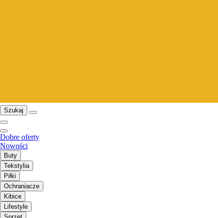
Szukaj
Dobre oferty
Nowości
Buty
Tekstylia
Piłki
Ochraniacze
Kibice
Lifestyle
Sprzęt