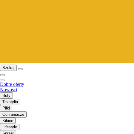
Szukaj
Dobre oferty
Nowości
Buty
Tekstylia
Piłki
Ochraniacze
Kibice
Lifestyle
Sprzęt