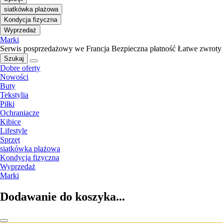
siatkówka plażowa
Kondycja fizyczna
Wyprzedaż
Marki
Serwis posprzedażowy we Francja
Bezpieczna płatność
Łatwe zwroty
Szukaj
Dobre oferty
Nowości
Buty
Tekstylia
Piłki
Ochraniacze
Kibice
Lifestyle
Sprzęt
siatkówka plażowa
Kondycja fizyczna
Wyprzedaż
Marki
Dodawanie do koszyka...