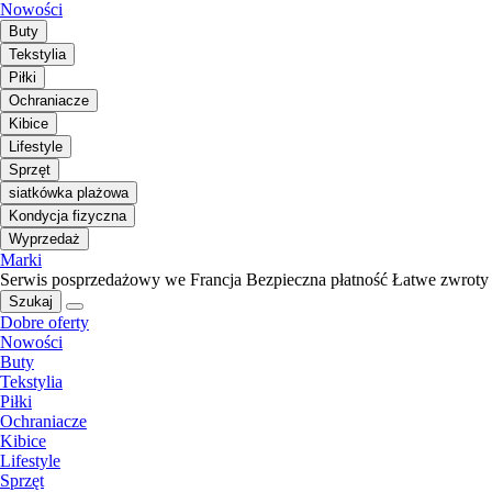
Nowości
Buty
Tekstylia
Piłki
Ochraniacze
Kibice
Lifestyle
Sprzęt
siatkówka plażowa
Kondycja fizyczna
Wyprzedaż
Marki
Serwis posprzedażowy we Francja
Bezpieczna płatność
Łatwe zwroty
Szukaj
Dobre oferty
Nowości
Buty
Tekstylia
Piłki
Ochraniacze
Kibice
Lifestyle
Sprzęt