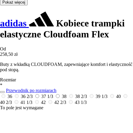
Pokaż więcej
adidas
Kobiece trampki
elastyczne Cloudfoam Flex
Od
258,50 zł
Buty z wkładką CLOUDFOAM, zapewniające komfort i elastyczność
pod stopą.
Rozmiar
*
Przewodnik po rozmiarach
36
36 2/3
37 1/3
38
38 2/3
39 1/3
40
40 2/3
41 1/3
42
42 2/3
43 1/3
To pole jest wymagane