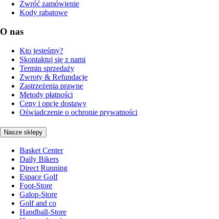
Zwróć zamówienie
Kody rabatowe
O nas
Kto jesteśmy?
Skontaktuj się z nami
Termin sprzedaży
Zwroty & Refundacje
Zastrzeżenia prawne
Metody płatności
Ceny i opcje dostawy
Oświadczenie o ochronie prywatności
Nasze sklepy
Basket Center
Daily Bikers
Direct Running
Espace Golf
Foot-Store
Galop-Store
Golf and co
Handball-Store