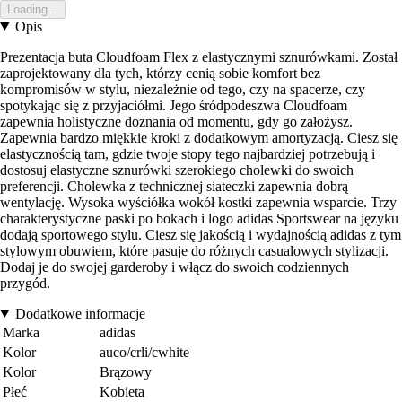
Loading...
Opis
Prezentacja buta Cloudfoam Flex z elastycznymi sznurówkami. Został
zaprojektowany dla tych, którzy cenią sobie komfort bez
kompromisów w stylu, niezależnie od tego, czy na spacerze, czy
spotykając się z przyjaciółmi. Jego śródpodeszwa Cloudfoam
zapewnia holistyczne doznania od momentu, gdy go założysz.
Zapewnia bardzo miękkie kroki z dodatkowym amortyzacją. Ciesz się
elastycznością tam, gdzie twoje stopy tego najbardziej potrzebują i
dostosuj elastyczne sznurówki szerokiego cholewki do swoich
preferencji. Cholewka z technicznej siateczki zapewnia dobrą
wentylację. Wysoka wyściółka wokół kostki zapewnia wsparcie. Trzy
charakterystyczne paski po bokach i logo adidas Sportswear na języku
dodają sportowego stylu. Ciesz się jakością i wydajnością adidas z tym
stylowym obuwiem, które pasuje do różnych casualowych stylizacji.
Dodaj je do swojej garderoby i włącz do swoich codziennych
przygód.
Dodatkowe informacje
Marka
adidas
Kolor
auco/crli/cwhite
Kolor
Brązowy
Płeć
Kobieta