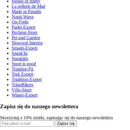
House of rugby
La sellerie de Maé
Made in Paradis
Nauti-Wave
On-Fight
Padel-Expert
Pecheur-Store
Pet and Garden
Slowood Interior
Smash-Expert
Sneak'In
Sneakids
Sport is good
Training-Fit
Trek Expert
Triathlon-Expert
TripnBikers
Vélo-Store
Winter-Expert
Zapisz się do naszego newslettera
Skorzystaj z 10% zniżki, zapisując się do naszego newslettera
Zapisz się