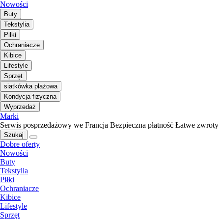
Nowości
Buty
Tekstylia
Piłki
Ochraniacze
Kibice
Lifestyle
Sprzęt
siatkówka plażowa
Kondycja fizyczna
Wyprzedaż
Marki
Serwis posprzedażowy we Francja
Bezpieczna płatność
Łatwe zwroty
Szukaj
Dobre oferty
Nowości
Buty
Tekstylia
Piłki
Ochraniacze
Kibice
Lifestyle
Sprzęt