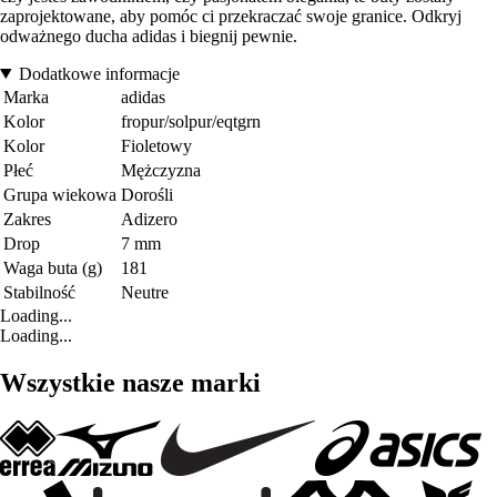
zaprojektowane, aby pomóc ci przekraczać swoje granice. Odkryj
odważnego ducha adidas i biegnij pewnie.
Dodatkowe informacje
Marka
adidas
Kolor
fropur/solpur/eqtgrn
Kolor
Fioletowy
Płeć
Mężczyzna
Grupa wiekowa
Dorośli
Zakres
Adizero
Drop
7 mm
Waga buta (g)
181
Stabilność
Neutre
Loading...
Loading...
Wszystkie nasze marki