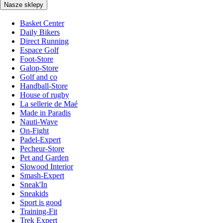
Nasze sklepy
Basket Center
Daily Bikers
Direct Running
Espace Golf
Foot-Store
Galop-Store
Golf and co
Handball-Store
House of rugby
La sellerie de Maé
Made in Paradis
Nauti-Wave
On-Fight
Padel-Expert
Pecheur-Store
Pet and Garden
Slowood Interior
Smash-Expert
Sneak'In
Sneakids
Sport is good
Training-Fit
Trek Expert