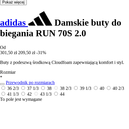
Pokaż więcej
adidas
Damskie buty do
biegania RUN 70S 2.0
Od
301,50 zł
209,50 zł
-31%
Buty z podeszwą środkową Cloudfoam zapewniającą komfort i styl.
Rozmiar
*
Przewodnik po rozmiarach
36 2/3
37 1/3
38
38 2/3
39 1/3
40
40 2/3
41 1/3
42
43 1/3
44
To pole jest wymagane