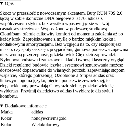
Opis
Skocz w przeszłość z nowoczesnym akcentem. Buty RUN 70S 2.0
łączą w sobie ikoniczne DNA biegowe z lat 70. adidas z
współczesnym stylem, bez wysiłku wpasowując się w Twój
casualowy streetwear. Wyposażone w podeszwę środkową
Cloudfoam, oferują całkowity komfort od momentu założenia aż po
każdy krok. Zaprojektowane z myślą o bardzo miękkim kroku i
dodatkowymi amortyzacjami. Bez względu na to, czy eksplorujesz
miasto, czy spotykasz się z przyjaciółmi, gumowa podeszwa zapewnia
niezawodną przyczepność, gdziekolwiek Cię dzień zaprowadzi.
Nylonowa podstawa i zamszowe nakładki tworzą klasyczny wygląd.
Dzięki regularnej budowie języka i systemowi sznurowania możesz
dostosować dopasowanie do własnych potrzeb, zapewniając stopom
wsparcie, którego potrzebują. Ozdobione 3-Stripes adidas oraz
liniowym logo na języku, pięcie i podeszwie zewnętrznej, te
eleganckie buty pozwalają Ci wyrazić siebie, gdziekolwiek się
wybierasz. Przyjmij dziedzictwo adidas i wybierz je dla stylu i
komfortu.
Dodatkowe informacje
Marka
adidas
Kolor
nondye/crli/magold
Kolor
Wielokolorowy