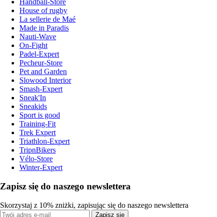
Handball-Store
House of rugby
La sellerie de Maé
Made in Paradis
Nauti-Wave
On-Fight
Padel-Expert
Pecheur-Store
Pet and Garden
Slowood Interior
Smash-Expert
Sneak'In
Sneakids
Sport is good
Training-Fit
Trek Expert
Triathlon-Expert
TripnBikers
Vélo-Store
Winter-Expert
Zapisz się do naszego newslettera
Skorzystaj z 10% zniżki, zapisując się do naszego newslettera
Zapisz się