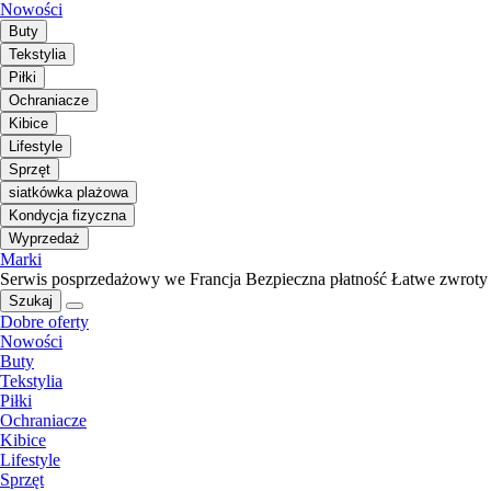
Nowości
Buty
Tekstylia
Piłki
Ochraniacze
Kibice
Lifestyle
Sprzęt
siatkówka plażowa
Kondycja fizyczna
Wyprzedaż
Marki
Serwis posprzedażowy we Francja
Bezpieczna płatność
Łatwe zwroty
Szukaj
Dobre oferty
Nowości
Buty
Tekstylia
Piłki
Ochraniacze
Kibice
Lifestyle
Sprzęt