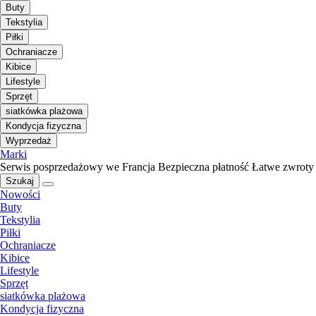
Buty
Tekstylia
Piłki
Ochraniacze
Kibice
Lifestyle
Sprzęt
siatkówka plażowa
Kondycja fizyczna
Wyprzedaż
Marki
Serwis posprzedażowy we Francja
Bezpieczna płatność
Łatwe zwroty
Szukaj
Nowości
Buty
Tekstylia
Piłki
Ochraniacze
Kibice
Lifestyle
Sprzęt
siatkówka plażowa
Kondycja fizyczna