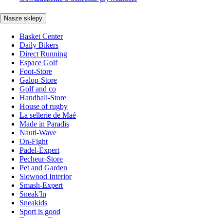
Nasze sklepy
Basket Center
Daily Bikers
Direct Running
Espace Golf
Foot-Store
Galop-Store
Golf and co
Handball-Store
House of rugby
La sellerie de Maé
Made in Paradis
Nauti-Wave
On-Fight
Padel-Expert
Pecheur-Store
Pet and Garden
Slowood Interior
Smash-Expert
Sneak'In
Sneakids
Sport is good