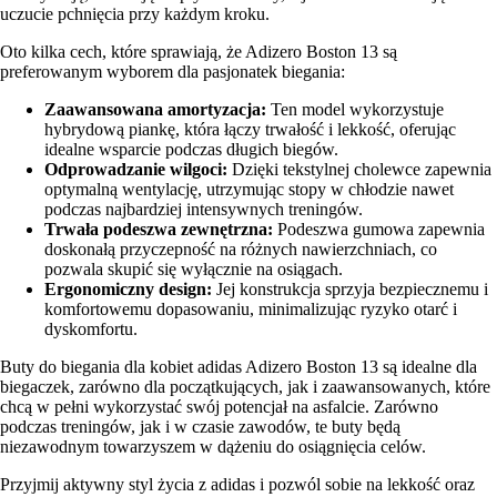
uczucie pchnięcia przy każdym kroku.
Oto kilka cech, które sprawiają, że Adizero Boston 13 są
preferowanym wyborem dla pasjonatek biegania:
Zaawansowana amortyzacja:
Ten model wykorzystuje
hybrydową piankę, która łączy trwałość i lekkość, oferując
idealne wsparcie podczas długich biegów.
Odprowadzanie wilgoci:
Dzięki tekstylnej cholewce zapewnia
optymalną wentylację, utrzymując stopy w chłodzie nawet
podczas najbardziej intensywnych treningów.
Trwała podeszwa zewnętrzna:
Podeszwa gumowa zapewnia
doskonałą przyczepność na różnych nawierzchniach, co
pozwala skupić się wyłącznie na osiągach.
Ergonomiczny design:
Jej konstrukcja sprzyja bezpiecznemu i
komfortowemu dopasowaniu, minimalizując ryzyko otarć i
dyskomfortu.
Buty do biegania dla kobiet adidas Adizero Boston 13 są idealne dla
biegaczek, zarówno dla początkujących, jak i zaawansowanych, które
chcą w pełni wykorzystać swój potencjał na asfalcie. Zarówno
podczas treningów, jak i w czasie zawodów, te buty będą
niezawodnym towarzyszem w dążeniu do osiągnięcia celów.
Przyjmij aktywny styl życia z adidas i pozwól sobie na lekkość oraz