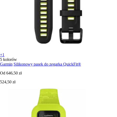
+1
5 kolorów
Garmin
Silikonowy pasek do zegarka QuickFit®
Od
646,50 zł
524,50 zł