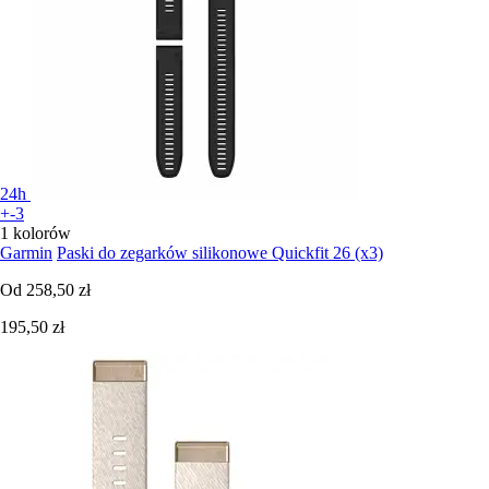
24h
+-3
1 kolorów
Garmin
Paski do zegarków silikonowe Quickfit 26 (x3)
Od
258,50 zł
195,50 zł