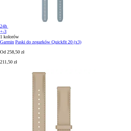
24h
+-3
1 kolorów
Garmin
Paski do zegarków Quickfit 20 (x3)
Od
258,50 zł
211,50 zł