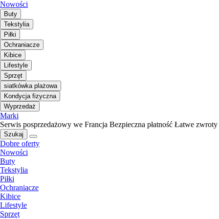
Nowości
Buty
Tekstylia
Piłki
Ochraniacze
Kibice
Lifestyle
Sprzęt
siatkówka plażowa
Kondycja fizyczna
Wyprzedaż
Marki
Serwis posprzedażowy we Francja
Bezpieczna płatność
Łatwe zwroty
Szukaj
Dobre oferty
Nowości
Buty
Tekstylia
Piłki
Ochraniacze
Kibice
Lifestyle
Sprzęt