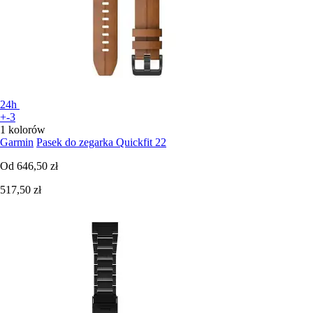
24h
+-3
1 kolorów
Garmin
Pasek do zegarka Quickfit 22
Od
646,50 zł
517,50 zł