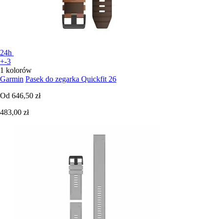
24h
+-3
1 kolorów
Garmin
Pasek do zegarka Quickfit 26
Od
646,50 zł
483,00 zł