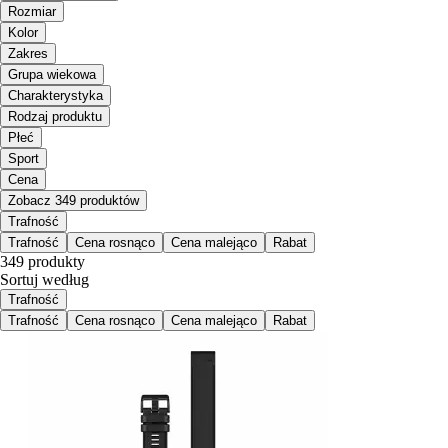
Rozmiar
Kolor
Zakres
Grupa wiekowa
Charakterystyka
Rodzaj produktu
Płeć
Sport
Cena
Zobacz 349 produktów
Trafność
Trafność
Cena rosnąco
Cena malejąco
Rabat
349 produkty
Sortuj według
Trafność
Trafność
Cena rosnąco
Cena malejąco
Rabat