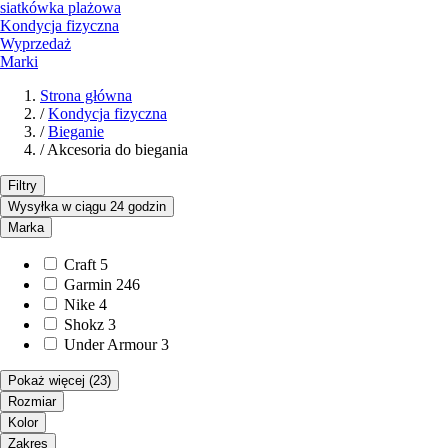
siatkówka plażowa
Kondycja fizyczna
Wyprzedaż
Marki
Strona główna
/
Kondycja fizyczna
/
Bieganie
/
Akcesoria do biegania
Filtry
Wysyłka w ciągu 24 godzin
Marka
Craft
5
Garmin
246
Nike
4
Shokz
3
Under Armour
3
Pokaż więcej
(23)
Rozmiar
Kolor
Zakres