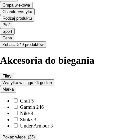
Grupa wiekowa
Charakterystyka
Rodzaj produktu
Płeć
Sport
Cena
Zobacz 349 produktów
Akcesoria do biegania
Filtry
Wysyłka w ciągu 24 godzin
Marka
Craft
5
Garmin
246
Nike
4
Shokz
3
Under Armour
3
Pokaż więcej
(23)