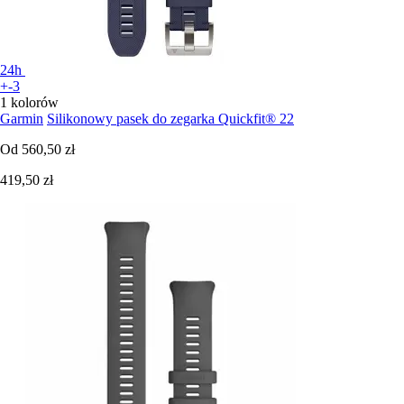
24h
+-3
1 kolorów
Garmin
Silikonowy pasek do zegarka Quickfit® 22
Od
560,50 zł
419,50 zł