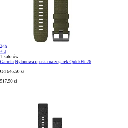
24h
+-3
1 kolorów
Garmin
Nylonowa opaska na zegarek QuickFit 26
Od
646,50 zł
517,50 zł