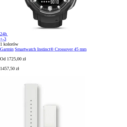
24h
+-3
1 kolorów
Garmin
Smartwatch Instinct® Crossover 45 mm
Od
1725,00 zł
1457,50 zł