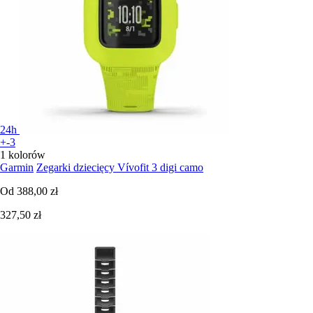
24h
+-3
1 kolorów
Garmin
Zegarki dziecięcy Vívofit 3 digi camo
Od
388,00 zł
327,50 zł