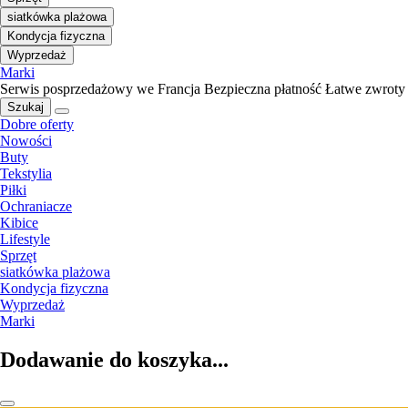
siatkówka plażowa
Kondycja fizyczna
Wyprzedaż
Marki
Serwis posprzedażowy we Francja
Bezpieczna płatność
Łatwe zwroty
Szukaj
Dobre oferty
Nowości
Buty
Tekstylia
Piłki
Ochraniacze
Kibice
Lifestyle
Sprzęt
siatkówka plażowa
Kondycja fizyczna
Wyprzedaż
Marki
Dodawanie do koszyka...