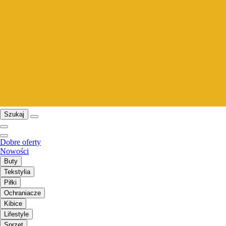
Szukaj
Dobre oferty
Nowości
Buty
Tekstylia
Piłki
Ochraniacze
Kibice
Lifestyle
Sprzęt