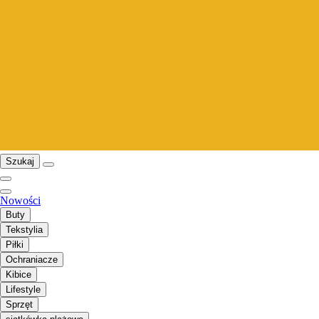
Szukaj
Nowości
Buty
Tekstylia
Piłki
Ochraniacze
Kibice
Lifestyle
Sprzęt