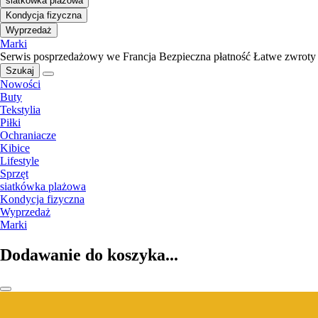
siatkówka plażowa
Kondycja fizyczna
Wyprzedaż
Marki
Serwis posprzedażowy we Francja
Bezpieczna płatność
Łatwe zwroty
Szukaj
Nowości
Buty
Tekstylia
Piłki
Ochraniacze
Kibice
Lifestyle
Sprzęt
siatkówka plażowa
Kondycja fizyczna
Wyprzedaż
Marki
Dodawanie do koszyka...