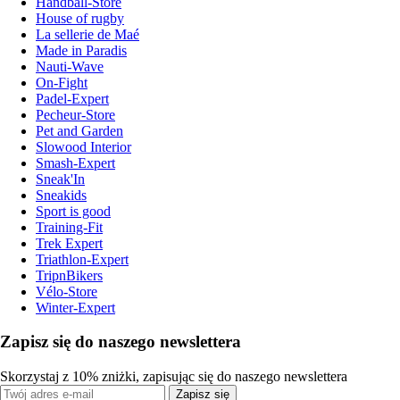
Handball-Store
House of rugby
La sellerie de Maé
Made in Paradis
Nauti-Wave
On-Fight
Padel-Expert
Pecheur-Store
Pet and Garden
Slowood Interior
Smash-Expert
Sneak'In
Sneakids
Sport is good
Training-Fit
Trek Expert
Triathlon-Expert
TripnBikers
Vélo-Store
Winter-Expert
Zapisz się do naszego newslettera
Skorzystaj z 10% zniżki, zapisując się do naszego newslettera
Zapisz się