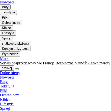
Nowości
Buty
Tekstylia
Piłki
Ochraniacze
Kibice
Lifestyle
Sprzęt
siatkówka plażowa
Kondycja fizyczna
Wyprzedaż
Marki
Serwis posprzedażowy we Francja
Bezpieczna płatność
Łatwe zwroty
Szukaj
Dobre oferty
Nowości
Buty
Tekstylia
Piłki
Ochraniacze
Kibice
Lifestyle
Sprzęt