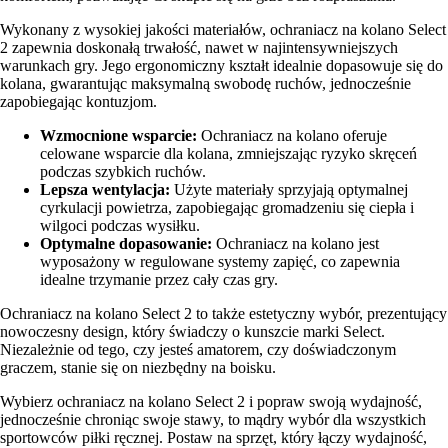
Wykonany z wysokiej jakości materiałów, ochraniacz na kolano Select
2 zapewnia doskonałą trwałość, nawet w najintensywniejszych
warunkach gry. Jego ergonomiczny kształt idealnie dopasowuje się do
kolana, gwarantując maksymalną swobodę ruchów, jednocześnie
zapobiegając kontuzjom.
Wzmocnione wsparcie:
Ochraniacz na kolano oferuje
celowane wsparcie dla kolana, zmniejszając ryzyko skręceń
podczas szybkich ruchów.
Lepsza wentylacja:
Użyte materiały sprzyjają optymalnej
cyrkulacji powietrza, zapobiegając gromadzeniu się ciepła i
wilgoci podczas wysiłku.
Optymalne dopasowanie:
Ochraniacz na kolano jest
wyposażony w regulowane systemy zapięć, co zapewnia
idealne trzymanie przez cały czas gry.
Ochraniacz na kolano Select 2 to także estetyczny wybór, prezentujący
nowoczesny design, który świadczy o kunszcie marki Select.
Niezależnie od tego, czy jesteś amatorem, czy doświadczonym
graczem, stanie się on niezbędny na boisku.
Wybierz ochraniacz na kolano Select 2 i popraw swoją wydajność,
jednocześnie chroniąc swoje stawy, to mądry wybór dla wszystkich
sportowców piłki ręcznej. Postaw na sprzęt, który łączy wydajność,