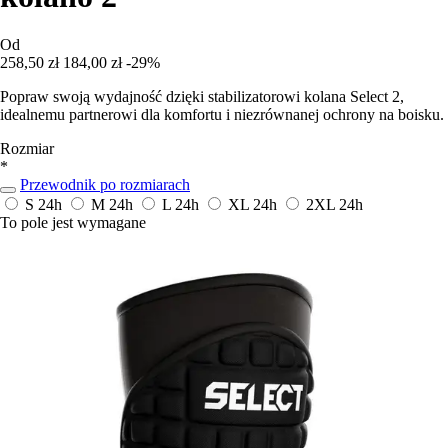
Od
258,50 zł
184,00 zł
-29%
Popraw swoją wydajność dzięki stabilizatorowi kolana Select 2,
idealnemu partnerowi dla komfortu i niezrównanej ochrony na boisku.
Rozmiar
*
Przewodnik po rozmiarach
S
24h
M
24h
L
24h
XL
24h
2XL
24h
To pole jest wymagane