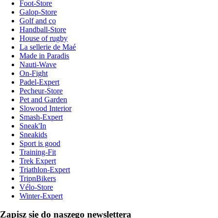
Foot-Store
Galop-Store
Golf and co
Handball-Store
House of rugby
La sellerie de Maé
Made in Paradis
Nauti-Wave
On-Fight
Padel-Expert
Pecheur-Store
Pet and Garden
Slowood Interior
Smash-Expert
Sneak'In
Sneakids
Sport is good
Training-Fit
Trek Expert
Triathlon-Expert
TripnBikers
Vélo-Store
Winter-Expert
Zapisz się do naszego newslettera