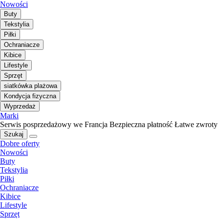
Nowości
Buty
Tekstylia
Piłki
Ochraniacze
Kibice
Lifestyle
Sprzęt
siatkówka plażowa
Kondycja fizyczna
Wyprzedaż
Marki
Serwis posprzedażowy we Francja
Bezpieczna płatność
Łatwe zwroty
Szukaj
Dobre oferty
Nowości
Buty
Tekstylia
Piłki
Ochraniacze
Kibice
Lifestyle
Sprzęt