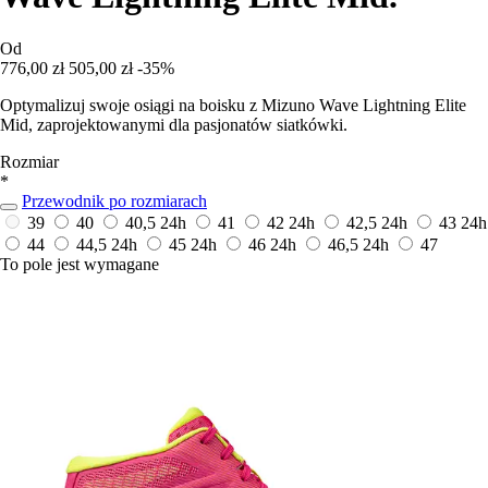
Od
776,00 zł
505,00 zł
-35%
Optymalizuj swoje osiągi na boisku z Mizuno Wave Lightning Elite
Mid, zaprojektowanymi dla pasjonatów siatkówki.
Rozmiar
*
Przewodnik po rozmiarach
39
40
40,5
24h
41
42
24h
42,5
24h
43
24h
44
44,5
24h
45
24h
46
24h
46,5
24h
47
To pole jest wymagane