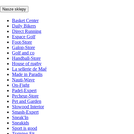
Nasze sklepy
Basket Center
Daily Bikers
Direct Running
Espace Golf
Foot-Store
Galop-Store
Golf and co
Handball-Store
House of rugby
La sellerie de Maé
Made in Paradis
Nauti-Wave
On-Fight
Padel-Expert
Pecheur-Store
Pet and Garden
Slowood Interior
Smash-Expert
Sneak'In
Sneakids
Sport is good
Training-Fit