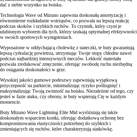
dać z siebie wszystko na boisku.
Technologia Wave od Mizuno zapewnia doskonałą amortyzację i
równomierne rozkładanie wstrząsów, co pozwala na lepszą reakcję
podczas skoków i szybkich ruchów. To czynnik, który czyni je
ulubionym wyborem dla tych, którzy szukają optymalnej efektywności
w swoich sportowych wystąpieniach.
Wyposażone w oddychającą cholewkę z siateczki, te buty gwarantują
lepszą cyrkulację powietrza, utrzymując Twoje stopy chłodne nawet
podczas najbardziej intensywnych meczów. Lekkość materiału
pozwala zredukować zmęczenie, oferując swobodę ruchu niezbędną
do osiągania doskonałości w grze.
Wysokiej jakości gumowe podeszwy zapewniają wyjątkową
przyczepność na parkiecie, minimalizując ryzyko poślizgnięć i
maksymalizując Twoją zwinność na boisku. Niezależnie od tego, czy
jesteś w fazie ataku, czy obrony, te buty wspierają Cię w każdym
momencie.
Buty Mizuno Wave Lightning Elite Mid wyróżniają się także
doskonałym wsparciem kostki, oferując dodatkową ochronę bez
kompromisowania elastyczności potrzebnej do szybkich i
zmieniających się ruchów, które charakteryzują siatkówkę.