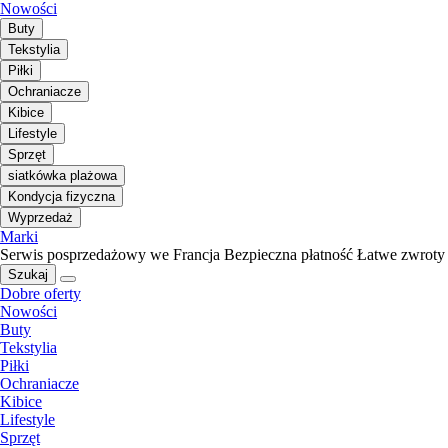
Nowości
Buty
Tekstylia
Piłki
Ochraniacze
Kibice
Lifestyle
Sprzęt
siatkówka plażowa
Kondycja fizyczna
Wyprzedaż
Marki
Serwis posprzedażowy we Francja
Bezpieczna płatność
Łatwe zwroty
Szukaj
Dobre oferty
Nowości
Buty
Tekstylia
Piłki
Ochraniacze
Kibice
Lifestyle
Sprzęt