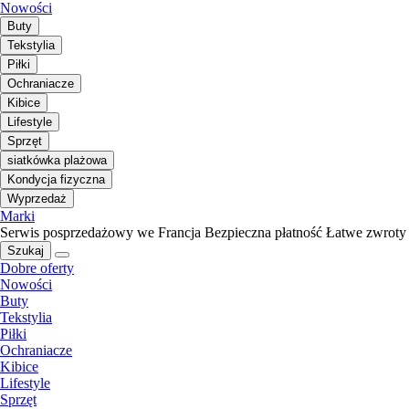
Nowości
Buty
Tekstylia
Piłki
Ochraniacze
Kibice
Lifestyle
Sprzęt
siatkówka plażowa
Kondycja fizyczna
Wyprzedaż
Marki
Serwis posprzedażowy we Francja
Bezpieczna płatność
Łatwe zwroty
Szukaj
Dobre oferty
Nowości
Buty
Tekstylia
Piłki
Ochraniacze
Kibice
Lifestyle
Sprzęt