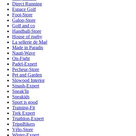
Direct Running
Espace Golf
Foot-Store
Galop-Store
Golf and co
Handball-Store
House of rugby
La sellerie de Maé
Made in Paradis
Nauti-Wave
On-Fight
Padel-Expert
Pecheur-Store
Pet and Garden
Slowood Interior
Smash-Expert
Sneak'In
Sneakids
Sport is good
Training-Fit
Trek Expert
Triathlon-Expert
TripnBikers
Vélo-Store
Winter-Expert