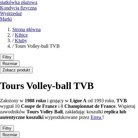
siatkówka plażowa
Kondycja fizyczna
Wyprzedaż
Marki
Strona główna
/
Kibice
/
Kluby
/
Tours Volley-ball TVB
Filtry
Rozmiar
Zobacz produkt
Tours Volley-ball TVB
Założony w
1988 roku
i grający w
Ligue A
od 1993 roku,
TVB
wygrał 10
Coupe de France
i 8
Championnat de France
. Wspieraj
zawodników
Tours Volley Ball
, zakładając koszulki
replica lub
autentyczne
koszulki
wyprodukowane przez
Errea
!
Filtry
Rozmiar