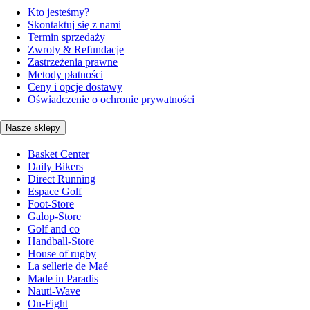
Kto jesteśmy?
Skontaktuj się z nami
Termin sprzedaży
Zwroty & Refundacje
Zastrzeżenia prawne
Metody płatności
Ceny i opcje dostawy
Oświadczenie o ochronie prywatności
Nasze sklepy
Basket Center
Daily Bikers
Direct Running
Espace Golf
Foot-Store
Galop-Store
Golf and co
Handball-Store
House of rugby
La sellerie de Maé
Made in Paradis
Nauti-Wave
On-Fight