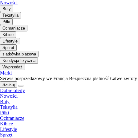
Nowości
Buty
Tekstylia
Piłki
Ochraniacze
Kibice
Lifestyle
Sprzęt
siatkówka plażowa
Kondycja fizyczna
Wyprzedaż
Marki
Serwis posprzedażowy we Francja
Bezpieczna płatność
Łatwe zwroty
Szukaj
Dobre oferty
Nowości
Buty
Tekstylia
Piłki
Ochraniacze
Kibice
Lifestyle
Sprzęt