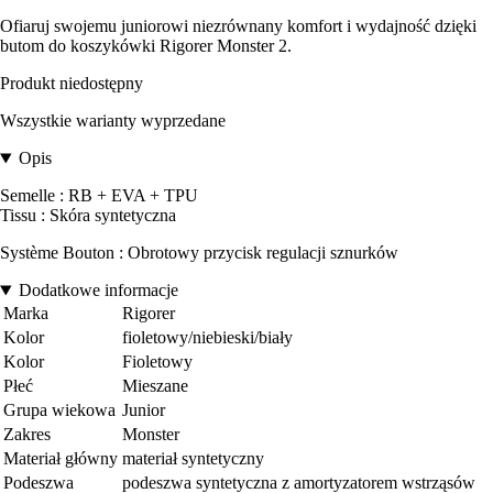
Ofiaruj swojemu juniorowi niezrównany komfort i wydajność dzięki
butom do koszykówki Rigorer Monster 2.
Produkt niedostępny
Wszystkie warianty wyprzedane
Opis
Semelle : RB + EVA + TPU
Tissu : Skóra syntetyczna
Système Bouton : Obrotowy przycisk regulacji sznurków
Dodatkowe informacje
Marka
Rigorer
Kolor
fioletowy/niebieski/biały
Kolor
Fioletowy
Płeć
Mieszane
Grupa wiekowa
Junior
Zakres
Monster
Materiał główny
materiał syntetyczny
Podeszwa
podeszwa syntetyczna z amortyzatorem wstrząsów