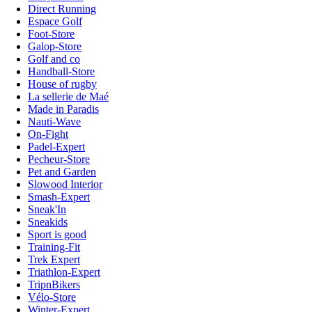
Direct Running
Espace Golf
Foot-Store
Galop-Store
Golf and co
Handball-Store
House of rugby
La sellerie de Maé
Made in Paradis
Nauti-Wave
On-Fight
Padel-Expert
Pecheur-Store
Pet and Garden
Slowood Interior
Smash-Expert
Sneak'In
Sneakids
Sport is good
Training-Fit
Trek Expert
Triathlon-Expert
TripnBikers
Vélo-Store
Winter-Expert