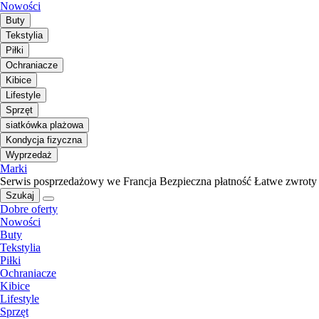
Nowości
Buty
Tekstylia
Piłki
Ochraniacze
Kibice
Lifestyle
Sprzęt
siatkówka plażowa
Kondycja fizyczna
Wyprzedaż
Marki
Serwis posprzedażowy we Francja
Bezpieczna płatność
Łatwe zwroty
Szukaj
Dobre oferty
Nowości
Buty
Tekstylia
Piłki
Ochraniacze
Kibice
Lifestyle
Sprzęt