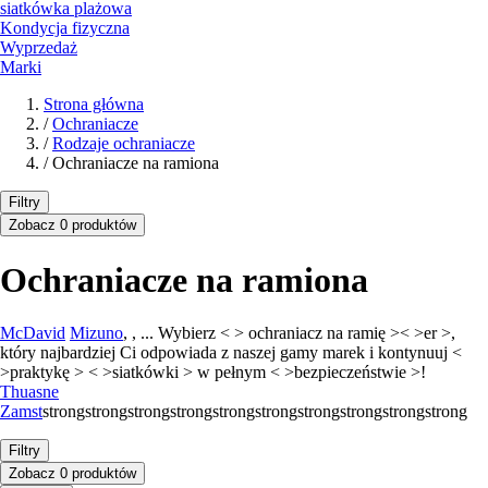
siatkówka plażowa
Kondycja fizyczna
Wyprzedaż
Marki
Strona główna
/
Ochraniacze
/
Rodzaje ochraniacze
/
Ochraniacze na ramiona
Filtry
Zobacz 0 produktów
Ochraniacze na ramiona
McDavid
Mizuno
, , ... Wybierz < > ochraniacz na ramię >< >er >,
który najbardziej Ci odpowiada z naszej gamy marek i kontynuuj <
>praktykę > < >siatkówki > w pełnym < >bezpieczeństwie >!
Thuasne
Zamst
strongstrongstrongstrongstrongstrongstrongstrongstrongstrong
Filtry
Zobacz 0 produktów