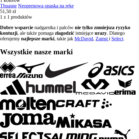
1 kolorów
Thuasne
Neoprenowa opaska na rękę
51,50 zł
1 z 1 produktów
Dobre wsparcie
nadgarstka i palców
nie tylko zmniejsza
ryzyko
kontuzji
, ale także pomaga
złagodzić
istniejące
urazy
. Dlatego
oferujemy
najlepsze marki
, takie jak
McDavid
,
Zamst
i
Select
.
Wszystkie nasze marki