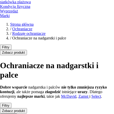
siatkówka plażowa
Kondycja fizyczna
Wyprzedaż
Marki
Strona główna
/
Ochraniacze
/
Rodzaje ochraniacze
/
Ochraniacze na nadgarstki i palce
Filtry
Zobacz produkt
Ochraniacze na nadgarstki i
palce
Dobre wsparcie
nadgarstka i palców
nie tylko zmniejsza
ryzyko
kontuzji
, ale także pomaga
złagodzić
istniejące
urazy
. Dlatego
oferujemy
najlepsze marki
, takie jak
McDavid
,
Zamst
i
Select
.
Filtry
Zobacz produkt