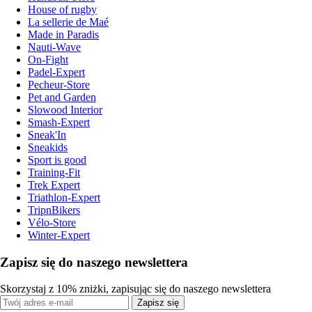
House of rugby
La sellerie de Maé
Made in Paradis
Nauti-Wave
On-Fight
Padel-Expert
Pecheur-Store
Pet and Garden
Slowood Interior
Smash-Expert
Sneak'In
Sneakids
Sport is good
Training-Fit
Trek Expert
Triathlon-Expert
TripnBikers
Vélo-Store
Winter-Expert
Zapisz się do naszego newslettera
Skorzystaj z 10% zniżki, zapisując się do naszego newslettera
Zapisz się