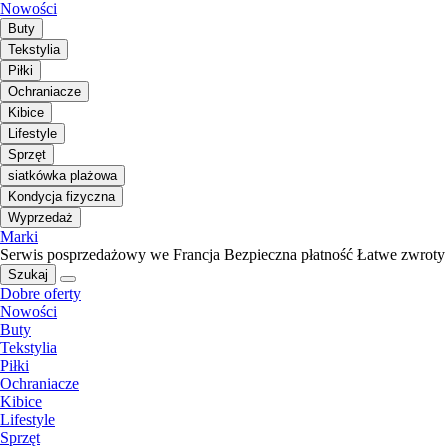
Nowości
Buty
Tekstylia
Piłki
Ochraniacze
Kibice
Lifestyle
Sprzęt
siatkówka plażowa
Kondycja fizyczna
Wyprzedaż
Marki
Serwis posprzedażowy we Francja
Bezpieczna płatność
Łatwe zwroty
Szukaj
Dobre oferty
Nowości
Buty
Tekstylia
Piłki
Ochraniacze
Kibice
Lifestyle
Sprzęt