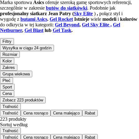
Marka sportowa
Asics
oferuje szeroką gamę sportowych referencji,
szczególnie w zakresie
butów do siatkówki
. Podobnie jak
profesjonalny
siatkarz Jean Patry (
Sky Elite
)
,
połącz styl i
wygodę z
butami Asics
.
Gel Rocket
Istnieje
wiele
modeli
i
kolorów
do odkrycia w tej kategorii:
Gel Beyond
,
Gel Sky Elite ,
Gel
Netburner
,
Gel Blast
lub
Gel Task
.
Filtry
Wysyłka w ciągu 24 godzin
Rozmiar
Kolor
Zakres
Grupa wiekowa
Płeć
Sport
Cena
Zobacz 223 produktów
Trafność
Trafność
Cena rosnąco
Cena malejąco
Rabat
223 produkty
Sortuj według
Trafność
Trafność
Cena rosnąco
Cena malejąco
Rabat