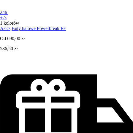
24h
+-3
1 kolorów
Asics
Buty halowe Powerbreak FF
Od
690,00 zł
586,50 zł