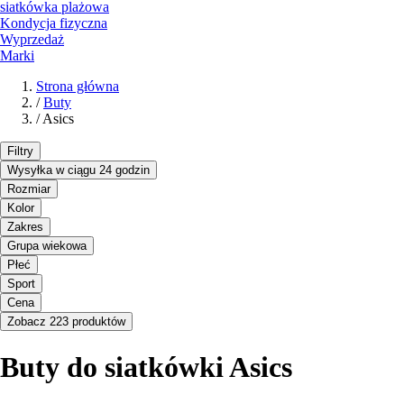
siatkówka plażowa
Kondycja fizyczna
Wyprzedaż
Marki
Strona główna
/
Buty
/
Asics
Filtry
Wysyłka w ciągu 24 godzin
Rozmiar
Kolor
Zakres
Grupa wiekowa
Płeć
Sport
Cena
Zobacz 223 produktów
Buty do siatkówki Asics