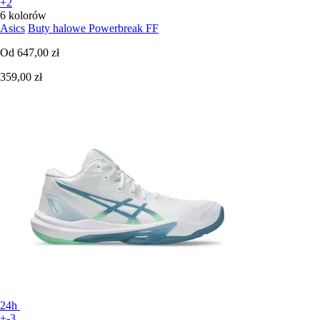
+2
6 kolorów
Asics
Buty halowe Powerbreak FF
Od
647,00 zł
359,00 zł
24h
+-3