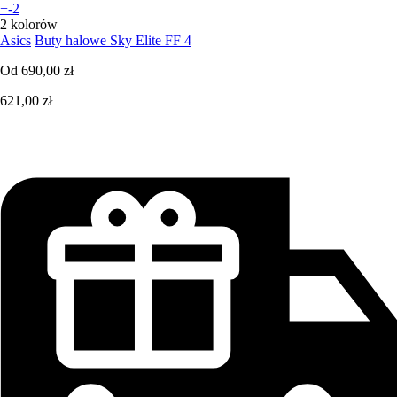
+-2
2 kolorów
Asics
Buty halowe Sky Elite FF 4
Od
690,00 zł
621,00 zł