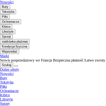
Nowości
Buty
Tekstylia
Piłki
Ochraniacze
Kibice
Lifestyle
Sprzęt
siatkówka plażowa
Kondycja fizyczna
Wyprzedaż
Marki
Serwis posprzedażowy we Francja
Bezpieczna płatność
Łatwe zwroty
Szukaj
Dobre oferty
Nowości
Buty
Tekstylia
Piłki
Ochraniacze
Kibice
Lifestyle
Sprzęt