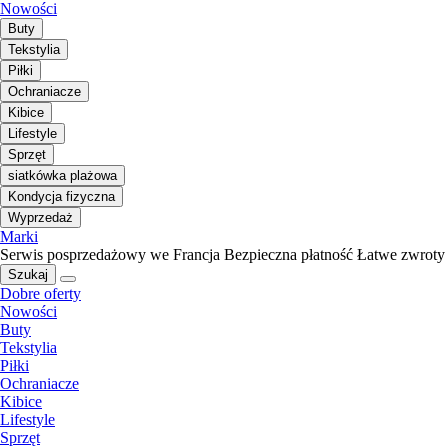
Nowości
Buty
Tekstylia
Piłki
Ochraniacze
Kibice
Lifestyle
Sprzęt
siatkówka plażowa
Kondycja fizyczna
Wyprzedaż
Marki
Serwis posprzedażowy we Francja
Bezpieczna płatność
Łatwe zwroty
Szukaj
Dobre oferty
Nowości
Buty
Tekstylia
Piłki
Ochraniacze
Kibice
Lifestyle
Sprzęt