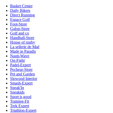
Basket Center
Daily Bikers
Direct Running
Espace Golf
Foot-Store
Galop-Store
Golf and co
Handball-Store
House of rugby
La sellerie de Maé
Made in Paradis
Nauti-Wave
On-Fight
Padel-Expert
Pecheur-Store
Pet and Garden
Slowood Interior
Smash-Expert
Sneak'In
Sneakids
Sport is good
Training-Fit
Trek Expert
Triathlon-Expert