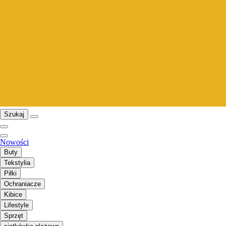
Szukaj
Nowości
Buty
Tekstylia
Piłki
Ochraniacze
Kibice
Lifestyle
Sprzęt