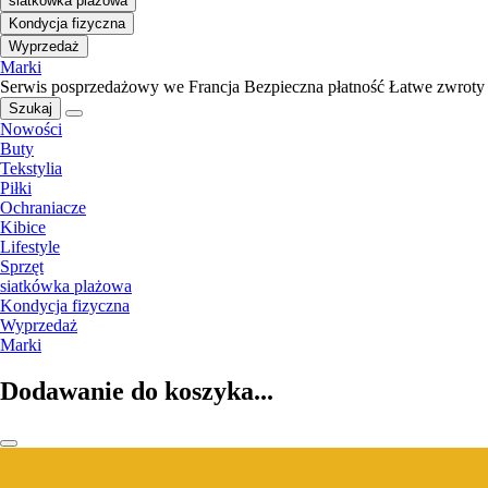
siatkówka plażowa
Kondycja fizyczna
Wyprzedaż
Marki
Serwis posprzedażowy we Francja
Bezpieczna płatność
Łatwe zwroty
Szukaj
Nowości
Buty
Tekstylia
Piłki
Ochraniacze
Kibice
Lifestyle
Sprzęt
siatkówka plażowa
Kondycja fizyczna
Wyprzedaż
Marki
Dodawanie do koszyka...