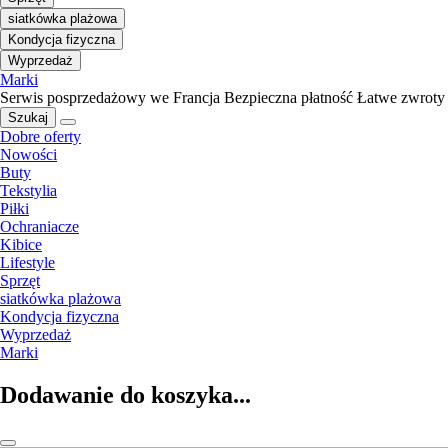
siatkówka plażowa
Kondycja fizyczna
Wyprzedaż
Marki
Serwis posprzedażowy we Francja
Bezpieczna płatność
Łatwe zwroty
Szukaj
Dobre oferty
Nowości
Buty
Tekstylia
Piłki
Ochraniacze
Kibice
Lifestyle
Sprzęt
siatkówka plażowa
Kondycja fizyczna
Wyprzedaż
Marki
Dodawanie do koszyka...