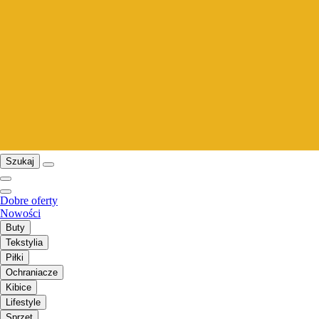
Szukaj
Dobre oferty
Nowości
Buty
Tekstylia
Piłki
Ochraniacze
Kibice
Lifestyle
Sprzęt