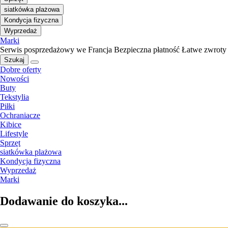
siatkówka plażowa
Kondycja fizyczna
Wyprzedaż
Marki
Serwis posprzedażowy we Francja
Bezpieczna płatność
Łatwe zwroty
Szukaj
Dobre oferty
Nowości
Buty
Tekstylia
Piłki
Ochraniacze
Kibice
Lifestyle
Sprzęt
siatkówka plażowa
Kondycja fizyczna
Wyprzedaż
Marki
Dodawanie do koszyka...