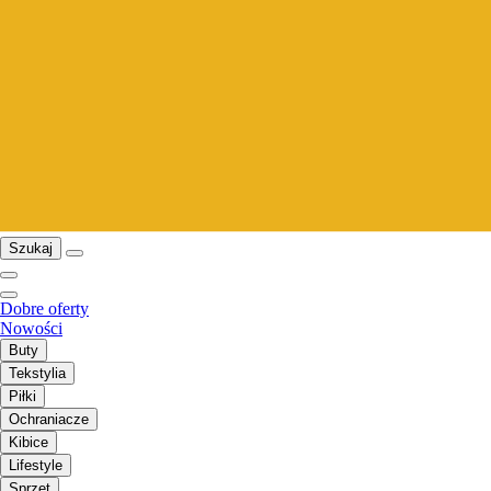
Szukaj
Dobre oferty
Nowości
Buty
Tekstylia
Piłki
Ochraniacze
Kibice
Lifestyle
Sprzęt