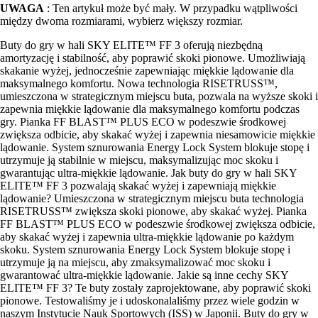
UWAGA
: Ten artykuł może być mały. W przypadku wątpliwości
między dwoma rozmiarami, wybierz większy rozmiar.
Buty do gry w hali SKY ELITE™ FF 3 oferują niezbędną
amortyzację i stabilność, aby poprawić skoki pionowe. Umożliwiają
skakanie wyżej, jednocześnie zapewniając miękkie lądowanie dla
maksymalnego komfortu. Nowa technologia RISETRUSS™,
umieszczona w strategicznym miejscu buta, pozwala na wyższe skoki i
zapewnia miękkie lądowanie dla maksymalnego komfortu podczas
gry. Pianka FF BLAST™ PLUS ECO w podeszwie środkowej
zwiększa odbicie, aby skakać wyżej i zapewnia niesamowicie miękkie
lądowanie. System sznurowania Energy Lock System blokuje stopę i
utrzymuje ją stabilnie w miejscu, maksymalizując moc skoku i
gwarantując ultra-miękkie lądowanie. Jak buty do gry w hali SKY
ELITE™ FF 3 pozwalają skakać wyżej i zapewniają miękkie
lądowanie? Umieszczona w strategicznym miejscu buta technologia
RISETRUSS™ zwiększa skoki pionowe, aby skakać wyżej. Pianka
FF BLAST™ PLUS ECO w podeszwie środkowej zwiększa odbicie,
aby skakać wyżej i zapewnia ultra-miękkie lądowanie po każdym
skoku. System sznurowania Energy Lock System blokuje stopę i
utrzymuje ją na miejscu, aby zmaksymalizować moc skoku i
gwarantować ultra-miękkie lądowanie. Jakie są inne cechy SKY
ELITE™ FF 3? Te buty zostały zaprojektowane, aby poprawić skoki
pionowe. Testowaliśmy je i udoskonalaliśmy przez wiele godzin w
naszym Instytucie Nauk Sportowych (ISS) w Japonii. Buty do gry w