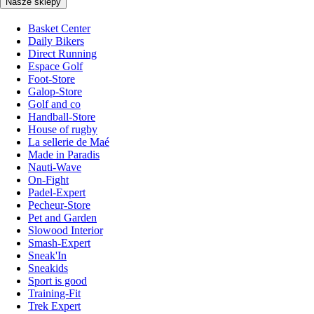
Nasze sklepy
Basket Center
Daily Bikers
Direct Running
Espace Golf
Foot-Store
Galop-Store
Golf and co
Handball-Store
House of rugby
La sellerie de Maé
Made in Paradis
Nauti-Wave
On-Fight
Padel-Expert
Pecheur-Store
Pet and Garden
Slowood Interior
Smash-Expert
Sneak'In
Sneakids
Sport is good
Training-Fit
Trek Expert