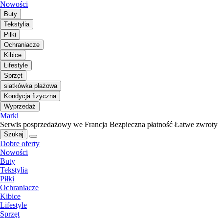
Nowości
Buty
Tekstylia
Piłki
Ochraniacze
Kibice
Lifestyle
Sprzęt
siatkówka plażowa
Kondycja fizyczna
Wyprzedaż
Marki
Serwis posprzedażowy we Francja
Bezpieczna płatność
Łatwe zwroty
Szukaj
Dobre oferty
Nowości
Buty
Tekstylia
Piłki
Ochraniacze
Kibice
Lifestyle
Sprzęt