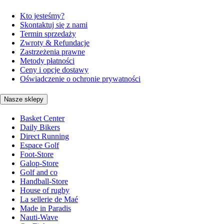
Kto jesteśmy?
Skontaktuj się z nami
Termin sprzedaży
Zwroty & Refundacje
Zastrzeżenia prawne
Metody płatności
Ceny i opcje dostawy
Oświadczenie o ochronie prywatności
Nasze sklepy
Basket Center
Daily Bikers
Direct Running
Espace Golf
Foot-Store
Galop-Store
Golf and co
Handball-Store
House of rugby
La sellerie de Maé
Made in Paradis
Nauti-Wave