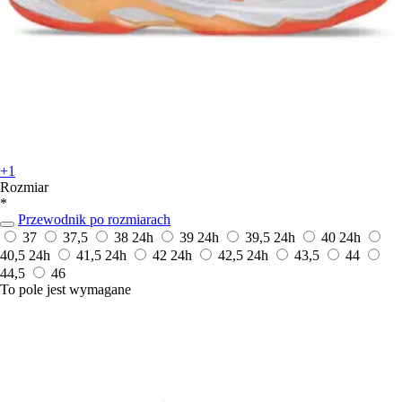
+1
Rozmiar
*
Przewodnik po rozmiarach
37
37,5
38
24h
39
24h
39,5
24h
40
24h
40,5
24h
41,5
24h
42
24h
42,5
24h
43,5
44
44,5
46
To pole jest wymagane