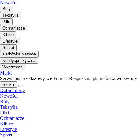
Nowości
Buty
Tekstylia
Piłki
Ochraniacze
Kibice
Lifestyle
Sprzęt
siatkówka plażowa
Kondycja fizyczna
Wyprzedaż
Marki
Serwis posprzedażowy we Francja
Bezpieczna płatność
Łatwe zwroty
Szukaj
Dobre oferty
Nowości
Buty
Tekstylia
Piłki
Ochraniacze
Kibice
Lifestyle
Sprzęt