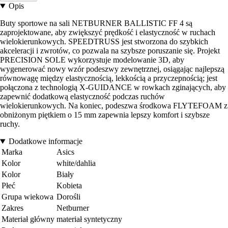
Opis
Buty sportowe na sali NETBURNER BALLISTIC FF 4 są
zaprojektowane, aby zwiększyć prędkość i elastyczność w ruchach
wielokierunkowych. SPEEDTRUSS jest stworzona do szybkich
akceleracji i zwrotów, co pozwala na szybsze poruszanie się. Projekt
PRECISION SOLE wykorzystuje modelowanie 3D, aby
wygenerować nowy wzór podeszwy zewnętrznej, osiągając najlepszą
równowagę między elastycznością, lekkością a przyczepnością; jest
połączona z technologią X-GUIDANCE w rowkach zginających, aby
zapewnić dodatkową elastyczność podczas ruchów
wielokierunkowych. Na koniec, podeszwa środkowa FLYTEFOAM z
obniżonym piętkiem o 15 mm zapewnia lepszy komfort i szybsze
ruchy.
Dodatkowe informacje
Marka
Asics
Kolor
white/dahlia
Kolor
Biały
Płeć
Kobieta
Grupa wiekowa
Dorośli
Zakres
Netburner
Materiał główny
materiał syntetyczny