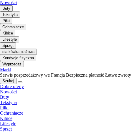
Nowości
Buty
Tekstylia
Piłki
Ochraniacze
Kibice
Lifestyle
Sprzęt
siatkówka plażowa
Kondycja fizyczna
Wyprzedaż
Marki
Serwis posprzedażowy we Francja
Bezpieczna płatność
Łatwe zwroty
Szukaj
Dobre oferty
Nowości
Buty
Tekstylia
Piłki
Ochraniacze
Kibice
Lifestyle
Sprzęt