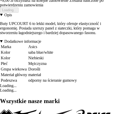
+8,00 zł
otrzymasz na kolejne zamowienie
Zostana naliczone po
potwierdzeniu zamowienia
Loading...
Opis
Buty UPCOURT 6 to lekki model, który oferuje elastyczność i
ergonomię. Posiada szerszy panel z siateczki, który pomaga w
stworzeniu łagodniejszego i bardziej dopasowanego fasonu.
Dodatkowe informacje
Marka
Asics
Kolor
saba blue/white
Kolor
Niebieski
Płeć
Mężczyzna
Grupa wiekowa
Dorośli
Materiał główny
materiał
Podeszwa
odporny na ścieranie gumowy
Loading...
Loading...
Wszystkie nasze marki