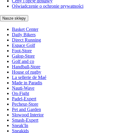
Ceny i opcje dostawy
Oświadczenie o ochronie prywatności
Nasze sklepy
Basket Center
Daily Bikers
Direct Running
Espace Golf
Foot-Store
Galop-Store
Golf and co
Handball-Store
House of rugby
La sellerie de Maé
Made in Paradis
Nauti-Wave
On-Fight
Padel-Expert
Pecheur-Store
Pet and Garden
Slowood Interior
Smash-Expert
Sneak'In
Sneakids