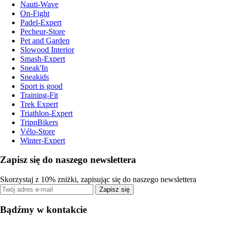
Nauti-Wave
On-Fight
Padel-Expert
Pecheur-Store
Pet and Garden
Slowood Interior
Smash-Expert
Sneak'In
Sneakids
Sport is good
Training-Fit
Trek Expert
Triathlon-Expert
TripnBikers
Vélo-Store
Winter-Expert
Zapisz się do naszego newslettera
Skorzystaj z 10% zniżki, zapisując się do naszego newslettera
Zapisz się
Bądźmy w kontakcie