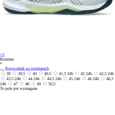
+2
Rozmiar
*
Przewodnik po rozmiarach
39
39,5
40
40,5
41,5
24h
42
24h
42,5
24h
43,5
24h
44
24h
44,5
24h
45
24h
46
24h
46,5
24h
47
48
49
50,5
To pole jest wymagane