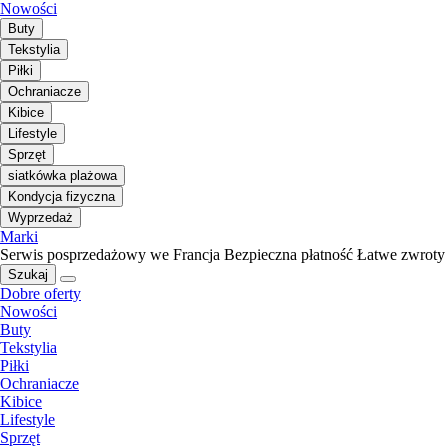
Nowości
Buty
Tekstylia
Piłki
Ochraniacze
Kibice
Lifestyle
Sprzęt
siatkówka plażowa
Kondycja fizyczna
Wyprzedaż
Marki
Serwis posprzedażowy we Francja
Bezpieczna płatność
Łatwe zwroty
Szukaj
Dobre oferty
Nowości
Buty
Tekstylia
Piłki
Ochraniacze
Kibice
Lifestyle
Sprzęt