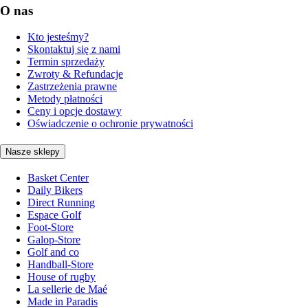
O nas
Kto jesteśmy?
Skontaktuj się z nami
Termin sprzedaży
Zwroty & Refundacje
Zastrzeżenia prawne
Metody płatności
Ceny i opcje dostawy
Oświadczenie o ochronie prywatności
Nasze sklepy
Basket Center
Daily Bikers
Direct Running
Espace Golf
Foot-Store
Galop-Store
Golf and co
Handball-Store
House of rugby
La sellerie de Maé
Made in Paradis