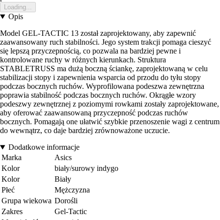
Loading...
Opis
Model GEL-TACTIC 13 został zaprojektowany, aby zapewnić
zaawansowany ruch stabilności. Jego system trakcji pomaga cieszyć
się lepszą przyczepnością, co pozwala na bardziej pewne i
kontrolowane ruchy w różnych kierunkach. Struktura
STABLETRUSS ma dużą boczną ściankę, zaprojektowaną w celu
stabilizacji stopy i zapewnienia wsparcia od przodu do tyłu stopy
podczas bocznych ruchów. Wyprofilowana podeszwa zewnętrzna
poprawia stabilność podczas bocznych ruchów. Okrągłe wzory
podeszwy zewnętrznej z poziomymi rowkami zostały zaprojektowane,
aby oferować zaawansowaną przyczepność podczas ruchów
bocznych. Pomagają one ułatwić szybkie przenoszenie wagi z centrum
do wewnątrz, co daje bardziej zrównoważone uczucie.
Dodatkowe informacje
Marka
Asics
Kolor
biały/surowy indygo
Kolor
Biały
Płeć
Mężczyzna
Grupa wiekowa
Dorośli
Zakres
Gel-Tactic