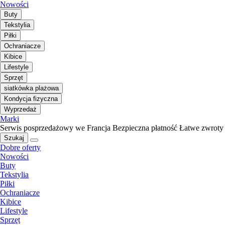
Nowości
Buty
Tekstylia
Piłki
Ochraniacze
Kibice
Lifestyle
Sprzęt
siatkówka plażowa
Kondycja fizyczna
Wyprzedaż
Marki
Serwis posprzedażowy we Francja
Bezpieczna płatność
Łatwe zwroty
Szukaj
Dobre oferty
Nowości
Buty
Tekstylia
Piłki
Ochraniacze
Kibice
Lifestyle
Sprzęt