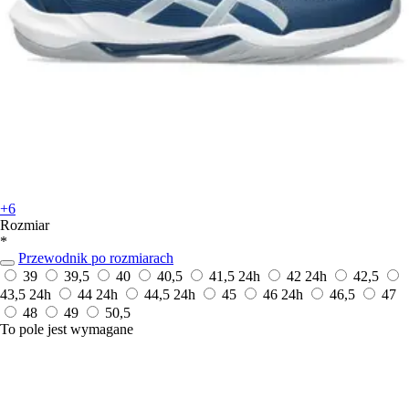
+6
Rozmiar
*
Przewodnik po rozmiarach
39
39,5
40
40,5
41,5
24h
42
24h
42,5
43,5
24h
44
24h
44,5
24h
45
46
24h
46,5
47
48
49
50,5
To pole jest wymagane