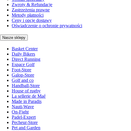
Zwroty & Refundacje
Zastrzeżenia prawne
Metody płatności
Ceny i opcje dostawy
Oświadczenie o ochronie prywatności
Nasze sklepy
Basket Center
Daily Bikers
Direct Running
Espace Golf
Foot-Store
Galop-Store
Golf and co
Handball-Store
House of rugby
La sellerie de Maé
Made in Paradis
Nauti-Wave
On-Fight
Padel-Expert
Pecheur-Store
Pet and Garden