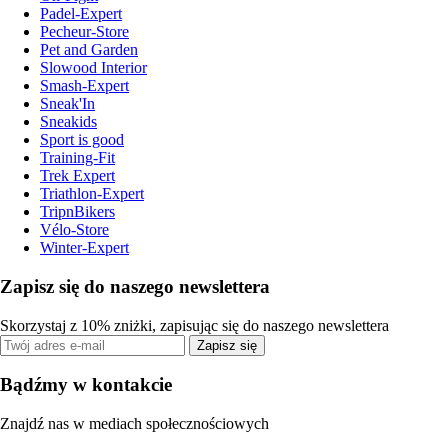
Padel-Expert
Pecheur-Store
Pet and Garden
Slowood Interior
Smash-Expert
Sneak'In
Sneakids
Sport is good
Training-Fit
Trek Expert
Triathlon-Expert
TripnBikers
Vélo-Store
Winter-Expert
Zapisz się do naszego newslettera
Skorzystaj z 10% zniżki, zapisując się do naszego newslettera
Zapisz się
Bądźmy w kontakcie
Znajdź nas w mediach społecznościowych