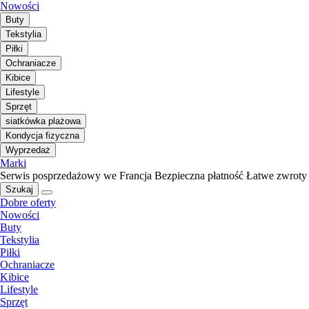
Nowości
Buty
Tekstylia
Piłki
Ochraniacze
Kibice
Lifestyle
Sprzęt
siatkówka plażowa
Kondycja fizyczna
Wyprzedaż
Marki
Serwis posprzedażowy we Francja
Bezpieczna płatność
Łatwe zwroty
Szukaj
Dobre oferty
Nowości
Buty
Tekstylia
Piłki
Ochraniacze
Kibice
Lifestyle
Sprzęt