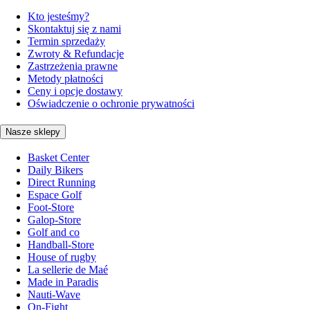
Kto jesteśmy?
Skontaktuj się z nami
Termin sprzedaży
Zwroty & Refundacje
Zastrzeżenia prawne
Metody płatności
Ceny i opcje dostawy
Oświadczenie o ochronie prywatności
Nasze sklepy
Basket Center
Daily Bikers
Direct Running
Espace Golf
Foot-Store
Galop-Store
Golf and co
Handball-Store
House of rugby
La sellerie de Maé
Made in Paradis
Nauti-Wave
On-Fight