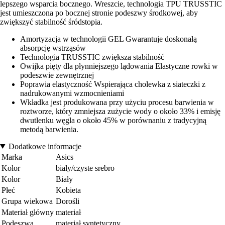
lepszego wsparcia bocznego. Wreszcie, technologia TPU TRUSSTIC
jest umieszczona po bocznej stronie podeszwy środkowej, aby
zwiększyć stabilność śródstopia.
Amortyzacja w technologii GEL Gwarantuje doskonałą
absorpcję wstrząsów
Technologia TRUSSTIC zwiększa stabilność
Owijka pięty dla płynniejszego lądowania Elastyczne rowki w
podeszwie zewnętrznej
Poprawia elastyczność Wspierająca cholewka z siateczki z
nadrukowanymi wzmocnieniami
Wkładka jest produkowana przy użyciu procesu barwienia w
roztworze, który zmniejsza zużycie wody o około 33% i emisję
dwutlenku węgla o około 45% w porównaniu z tradycyjną
metodą barwienia.
Dodatkowe informacje
Marka
Asics
Kolor
biały/czyste srebro
Kolor
Biały
Płeć
Kobieta
Grupa wiekowa
Dorośli
Materiał główny
materiał
Podeszwa
materiał syntetyczny