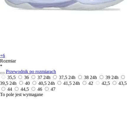
+6
Rozmiar
*
Przewodnik po rozmiarach
35,5
36
37
24h
37,5
24h
38
24h
39
24h
39,5
24h
40
40,5
24h
41,5
24h
42
42,5
43,5
44
44,5
46
47
To pole jest wymagane