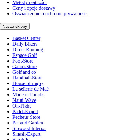
Metody płatności
Ceny i opcje dostawy
Oświadczenie o ochronie prywatności
Nasze sklepy
Basket Center
Daily Bikers
Direct Running
Espace Golf
Foot-Store
Galop-Store
Golf and co
Handball-Store
House of rugby
La sellerie de Maé
Made in Paradis
Nauti-Wave
On-Fight
Padel-Expert
Pecheur-Store
Pet and Garden
Slowood Interior
Smash-Expert
Sneak'In