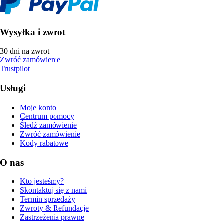
Wysyłka i zwrot
30 dni na zwrot
Zwróć zamówienie
Trustpilot
Usługi
Moje konto
Centrum pomocy
Śledź zamówienie
Zwróć zamówienie
Kody rabatowe
O nas
Kto jesteśmy?
Skontaktuj się z nami
Termin sprzedaży
Zwroty & Refundacje
Zastrzeżenia prawne