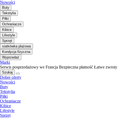
Nowości
Buty
Tekstylia
Piłki
Ochraniacze
Kibice
Lifestyle
Sprzęt
siatkówka plażowa
Kondycja fizyczna
Wyprzedaż
Marki
Serwis posprzedażowy we Francja
Bezpieczna płatność
Łatwe zwroty
Szukaj
Dobre oferty
Nowości
Buty
Tekstylia
Piłki
Ochraniacze
Kibice
Lifestyle
Sprzęt