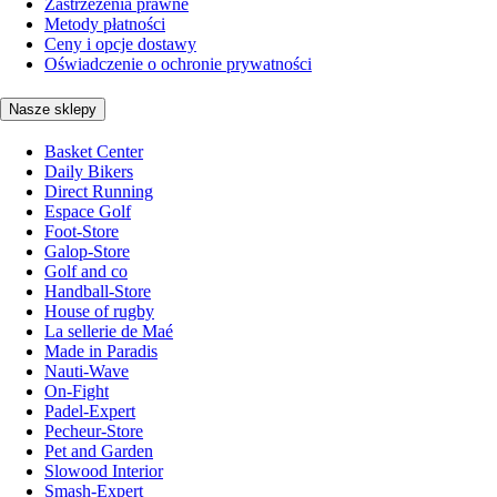
Zastrzeżenia prawne
Metody płatności
Ceny i opcje dostawy
Oświadczenie o ochronie prywatności
Nasze sklepy
Basket Center
Daily Bikers
Direct Running
Espace Golf
Foot-Store
Galop-Store
Golf and co
Handball-Store
House of rugby
La sellerie de Maé
Made in Paradis
Nauti-Wave
On-Fight
Padel-Expert
Pecheur-Store
Pet and Garden
Slowood Interior
Smash-Expert