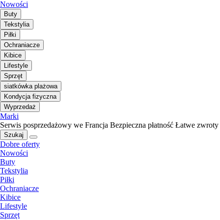
Nowości
Buty
Tekstylia
Piłki
Ochraniacze
Kibice
Lifestyle
Sprzęt
siatkówka plażowa
Kondycja fizyczna
Wyprzedaż
Marki
Serwis posprzedażowy we Francja
Bezpieczna płatność
Łatwe zwroty
Szukaj
Dobre oferty
Nowości
Buty
Tekstylia
Piłki
Ochraniacze
Kibice
Lifestyle
Sprzęt