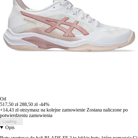
Od
517,50 zł
288,50 zł
-44%
+14,43 zł
otrzymasz na kolejne zamowienie
Zostana naliczone po
potwierdzeniu zamowienia
Loading...
Opis
Buty sportowe do hali BLADE FF 2 to lekkie buty, które pomagają Ci