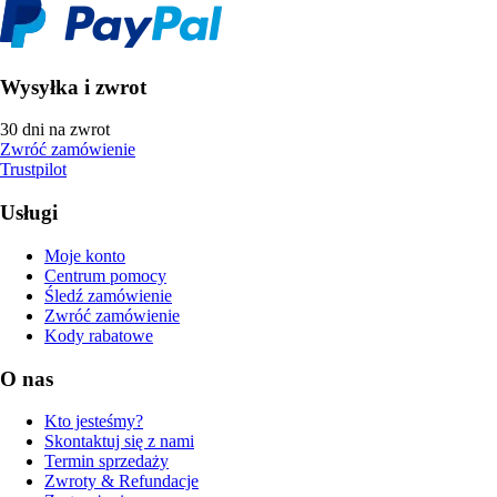
Wysyłka i zwrot
30 dni na zwrot
Zwróć zamówienie
Trustpilot
Usługi
Moje konto
Centrum pomocy
Śledź zamówienie
Zwróć zamówienie
Kody rabatowe
O nas
Kto jesteśmy?
Skontaktuj się z nami
Termin sprzedaży
Zwroty & Refundacje