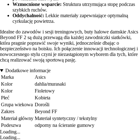
Wzmocnione wsparcie:
Struktura utrzymująca stopę podczas
szybkich ruchów.
Oddychalność:
Lekkie materiały zapewniające optymalną
cyrkulację powietrza.
Idealne do zawodów i sesji treningowych, buty halowe damskie Asics
Beyond FF 2 są dużą przewagą dla każdej zawodniczki siatkówki,
która pragnie poprawić swoje wyniki, jednocześnie dbając o
bezpieczeństwo na boisku. Ich połączenie innowacji technologicznej i
nowoczesnego stylu czyni je niezastąpionym wyborem dla tych, które
chcą realizować swoją sportową pasję.
Dodatkowe informacje
Marka
Asics
Kolor
dahlia/murasaki
Kolor
Fioletowy
Płeć
Kobieta
Grupa wiekowa
Dorośli
Zakres
Beyond FF
Materiał główny
Materiał syntetyczny / tekstylny
Podeszwa
odporny na ścieranie gumowy
Loading...
Loading...