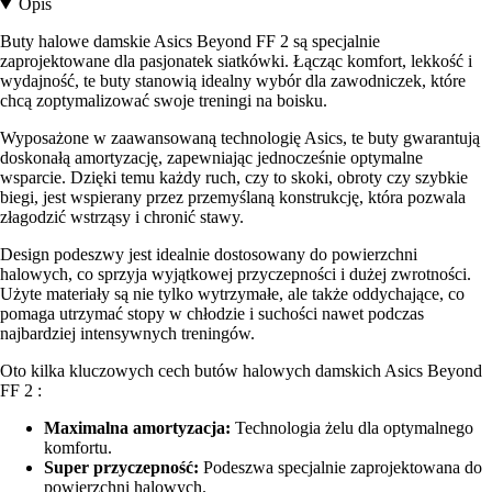
Opis
Buty halowe damskie Asics Beyond FF 2 są specjalnie
zaprojektowane dla pasjonatek siatkówki. Łącząc komfort, lekkość i
wydajność, te buty stanowią idealny wybór dla zawodniczek, które
chcą zoptymalizować swoje treningi na boisku.
Wyposażone w zaawansowaną technologię Asics, te buty gwarantują
doskonałą amortyzację, zapewniając jednocześnie optymalne
wsparcie. Dzięki temu każdy ruch, czy to skoki, obroty czy szybkie
biegi, jest wspierany przez przemyślaną konstrukcję, która pozwala
złagodzić wstrząsy i chronić stawy.
Design podeszwy jest idealnie dostosowany do powierzchni
halowych, co sprzyja wyjątkowej przyczepności i dużej zwrotności.
Użyte materiały są nie tylko wytrzymałe, ale także oddychające, co
pomaga utrzymać stopy w chłodzie i suchości nawet podczas
najbardziej intensywnych treningów.
Oto kilka kluczowych cech butów halowych damskich Asics Beyond
FF 2 :
Maximalna amortyzacja:
Technologia żelu dla optymalnego
komfortu.
Super przyczepność:
Podeszwa specjalnie zaprojektowana do
powierzchni halowych.