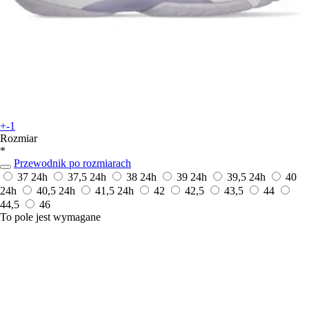
+-1
Rozmiar
*
Przewodnik po rozmiarach
37
24h
37,5
24h
38
24h
39
24h
39,5
24h
40
24h
40,5
24h
41,5
24h
42
42,5
43,5
44
44,5
46
To pole jest wymagane