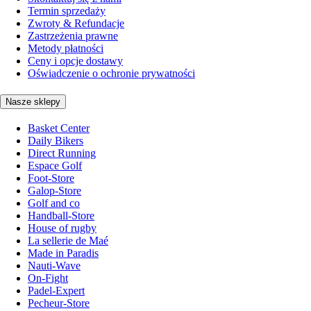
Termin sprzedaży
Zwroty & Refundacje
Zastrzeżenia prawne
Metody płatności
Ceny i opcje dostawy
Oświadczenie o ochronie prywatności
Nasze sklepy
Basket Center
Daily Bikers
Direct Running
Espace Golf
Foot-Store
Galop-Store
Golf and co
Handball-Store
House of rugby
La sellerie de Maé
Made in Paradis
Nauti-Wave
On-Fight
Padel-Expert
Pecheur-Store