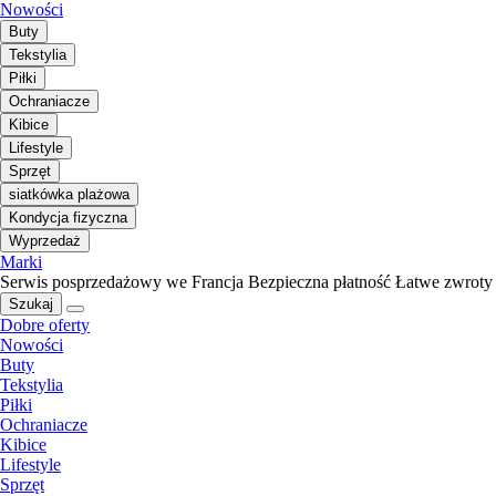
Nowości
Buty
Tekstylia
Piłki
Ochraniacze
Kibice
Lifestyle
Sprzęt
siatkówka plażowa
Kondycja fizyczna
Wyprzedaż
Marki
Serwis posprzedażowy we Francja
Bezpieczna płatność
Łatwe zwroty
Szukaj
Dobre oferty
Nowości
Buty
Tekstylia
Piłki
Ochraniacze
Kibice
Lifestyle
Sprzęt