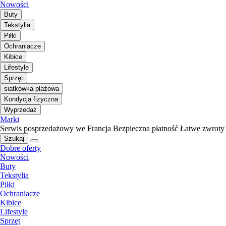
Nowości
Buty
Tekstylia
Piłki
Ochraniacze
Kibice
Lifestyle
Sprzęt
siatkówka plażowa
Kondycja fizyczna
Wyprzedaż
Marki
Serwis posprzedażowy we Francja
Bezpieczna płatność
Łatwe zwroty
Szukaj
Dobre oferty
Nowości
Buty
Tekstylia
Piłki
Ochraniacze
Kibice
Lifestyle
Sprzęt