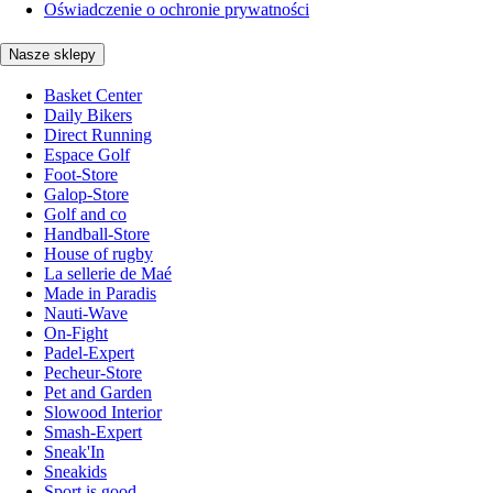
Oświadczenie o ochronie prywatności
Nasze sklepy
Basket Center
Daily Bikers
Direct Running
Espace Golf
Foot-Store
Galop-Store
Golf and co
Handball-Store
House of rugby
La sellerie de Maé
Made in Paradis
Nauti-Wave
On-Fight
Padel-Expert
Pecheur-Store
Pet and Garden
Slowood Interior
Smash-Expert
Sneak'In
Sneakids
Sport is good