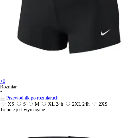
+0
Rozmiar
*
Przewodnik po rozmiarach
XS
S
M
XL
24h
2XL
24h
2XS
To pole jest wymagane