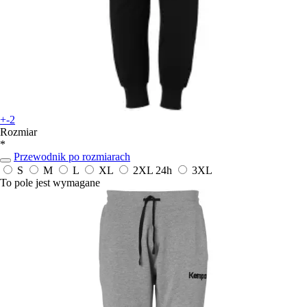
+-2
Rozmiar
*
Przewodnik po rozmiarach
S
M
L
XL
2XL
24h
3XL
To pole jest wymagane