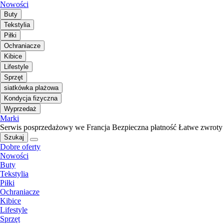
Nowości
Buty
Tekstylia
Piłki
Ochraniacze
Kibice
Lifestyle
Sprzęt
siatkówka plażowa
Kondycja fizyczna
Wyprzedaż
Marki
Serwis posprzedażowy we Francja
Bezpieczna płatność
Łatwe zwroty
Szukaj
Dobre oferty
Nowości
Buty
Tekstylia
Piłki
Ochraniacze
Kibice
Lifestyle
Sprzęt