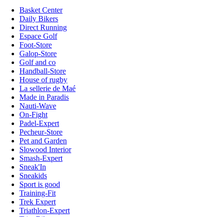
Basket Center
Daily Bikers
Direct Running
Espace Golf
Foot-Store
Galop-Store
Golf and co
Handball-Store
House of rugby
La sellerie de Maé
Made in Paradis
Nauti-Wave
On-Fight
Padel-Expert
Pecheur-Store
Pet and Garden
Slowood Interior
Smash-Expert
Sneak'In
Sneakids
Sport is good
Training-Fit
Trek Expert
Triathlon-Expert