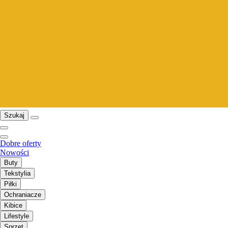
Szukaj
Dobre oferty
Nowości
Buty
Tekstylia
Piłki
Ochraniacze
Kibice
Lifestyle
Sprzęt