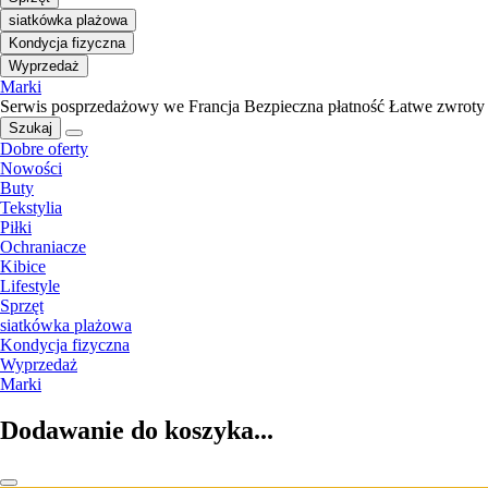
siatkówka plażowa
Kondycja fizyczna
Wyprzedaż
Marki
Serwis posprzedażowy we Francja
Bezpieczna płatność
Łatwe zwroty
Szukaj
Dobre oferty
Nowości
Buty
Tekstylia
Piłki
Ochraniacze
Kibice
Lifestyle
Sprzęt
siatkówka plażowa
Kondycja fizyczna
Wyprzedaż
Marki
Dodawanie do koszyka...