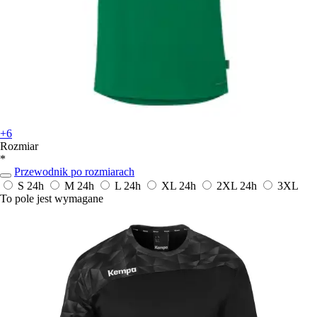
+6
Rozmiar
*
Przewodnik po rozmiarach
S
24h
M
24h
L
24h
XL
24h
2XL
24h
3XL
To pole jest wymagane