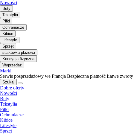
Nowości
Buty
Tekstylia
Piłki
Ochraniacze
Kibice
Lifestyle
Sprzęt
siatkówka plażowa
Kondycja fizyczna
Wyprzedaż
Marki
Serwis posprzedażowy we Francja
Bezpieczna płatność
Łatwe zwroty
Szukaj
Dobre oferty
Nowości
Buty
Tekstylia
Piłki
Ochraniacze
Kibice
Lifestyle
Sprzęt