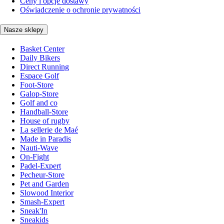
Ceny i opcje dostawy
Oświadczenie o ochronie prywatności
Nasze sklepy
Basket Center
Daily Bikers
Direct Running
Espace Golf
Foot-Store
Galop-Store
Golf and co
Handball-Store
House of rugby
La sellerie de Maé
Made in Paradis
Nauti-Wave
On-Fight
Padel-Expert
Pecheur-Store
Pet and Garden
Slowood Interior
Smash-Expert
Sneak'In
Sneakids