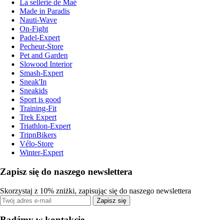
La sellerie de Maé
Made in Paradis
Nauti-Wave
On-Fight
Padel-Expert
Pecheur-Store
Pet and Garden
Slowood Interior
Smash-Expert
Sneak'In
Sneakids
Sport is good
Training-Fit
Trek Expert
Triathlon-Expert
TripnBikers
Vélo-Store
Winter-Expert
Zapisz się do naszego newslettera
Skorzystaj z 10% zniżki, zapisując się do naszego newslettera
Zapisz się
Bądźmy w kontakcie