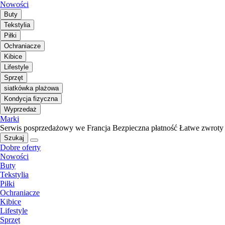
Nowości
Buty
Tekstylia
Piłki
Ochraniacze
Kibice
Lifestyle
Sprzęt
siatkówka plażowa
Kondycja fizyczna
Wyprzedaż
Marki
Serwis posprzedażowy we Francja
Bezpieczna płatność
Łatwe zwroty
Szukaj
Dobre oferty
Nowości
Buty
Tekstylia
Piłki
Ochraniacze
Kibice
Lifestyle
Sprzęt