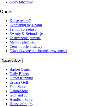
Kody rabatowe
O nas
Kto jesteśmy?
Skontaktuj się z nami
Termin sprzedaży
Zwroty & Refundacje
Zastrzeżenia prawne
Metody płatności
Ceny i opcje dostawy
Oświadczenie o ochronie prywatności
Nasze sklepy
Basket Center
Daily Bikers
Direct Running
Espace Golf
Foot-Store
Galop-Store
Golf and co
Handball-Store
House of rugby