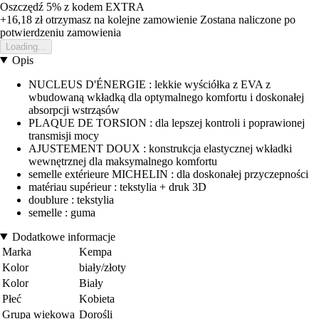
Oszczędź 5%
z kodem
EXTRA
+16,18 zł
otrzymasz na kolejne zamowienie
Zostana naliczone po
potwierdzeniu zamowienia
Loading...
Opis
NUCLEUS D'ÉNERGIE : lekkie wyściółka z EVA z
wbudowaną wkładką dla optymalnego komfortu i doskonałej
absorpcji wstrząsów
PLAQUE DE TORSION : dla lepszej kontroli i poprawionej
transmisji mocy
AJUSTEMENT DOUX : konstrukcja elastycznej wkładki
wewnętrznej dla maksymalnego komfortu
semelle extérieure MICHELIN : dla doskonałej przyczepności
matériau supérieur : tekstylia + druk 3D
doublure : tekstylia
semelle : guma
Dodatkowe informacje
Marka
Kempa
Kolor
biały/złoty
Kolor
Biały
Płeć
Kobieta
Grupa wiekowa
Dorośli