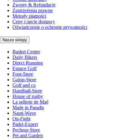
Zwroty & Refundacje
Zastrzeżenia prawne
Metody płatności
Ceny i opcje dostawy
Oświadczenie o ochronie prywatności
Nasze sklepy
Basket Center
Daily Bikers
Direct Running
Espace Golf
Foot-Store
Galop-Store
Golf and co
Handball-Store
House of rugby
La sellerie de Maé
Made in Paradis
Nauti-Wave
On-Fight
Padel-Expert
Pecheur-Store
Pet and Garden