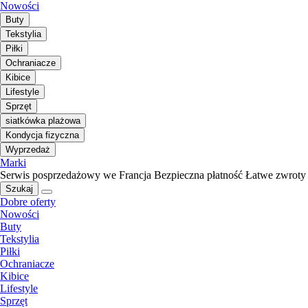
Nowości
Buty
Tekstylia
Piłki
Ochraniacze
Kibice
Lifestyle
Sprzęt
siatkówka plażowa
Kondycja fizyczna
Wyprzedaż
Marki
Serwis posprzedażowy we Francja
Bezpieczna płatność
Łatwe zwroty
Szukaj
Dobre oferty
Nowości
Buty
Tekstylia
Piłki
Ochraniacze
Kibice
Lifestyle
Sprzęt