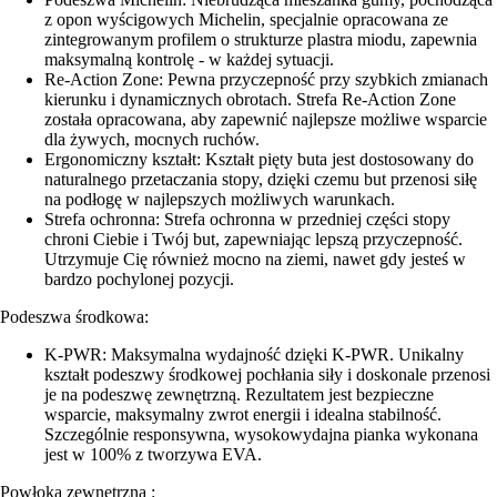
z opon wyścigowych Michelin, specjalnie opracowana ze
zintegrowanym profilem o strukturze plastra miodu, zapewnia
maksymalną kontrolę - w każdej sytuacji.
Re-Action Zone: Pewna przyczepność przy szybkich zmianach
kierunku i dynamicznych obrotach. Strefa Re-Action Zone
została opracowana, aby zapewnić najlepsze możliwe wsparcie
dla żywych, mocnych ruchów.
Ergonomiczny kształt: Kształt pięty buta jest dostosowany do
naturalnego przetaczania stopy, dzięki czemu but przenosi siłę
na podłogę w najlepszych możliwych warunkach.
Strefa ochronna: Strefa ochronna w przedniej części stopy
chroni Ciebie i Twój but, zapewniając lepszą przyczepność.
Utrzymuje Cię również mocno na ziemi, nawet gdy jesteś w
bardzo pochylonej pozycji.
Podeszwa środkowa:
K-PWR: Maksymalna wydajność dzięki K-PWR. Unikalny
kształt podeszwy środkowej pochłania siły i doskonale przenosi
je na podeszwę zewnętrzną. Rezultatem jest bezpieczne
wsparcie, maksymalny zwrot energii i idealna stabilność.
Szczególnie responsywna, wysokowydajna pianka wykonana
jest w 100% z tworzywa EVA.
Powłoka zewnętrzna :