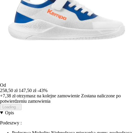
Od
258,50 zł
147,50 zł
-43%
+7,38 zł
otrzymasz na kolejne zamowienie
Zostana naliczone po
potwierdzeniu zamowienia
Loading...
Opis
Podeszwy :
Podeszwa Michelin: Niebrudząca mieszanka gumy, pochodząca