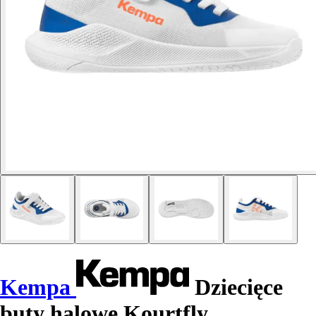
Kempa
Dziecięce
buty halowe Kourtfly