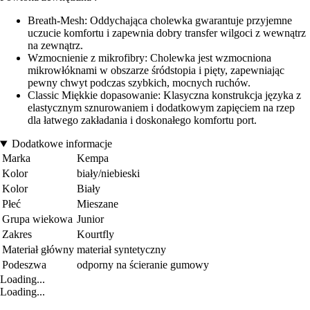
Breath-Mesh: Oddychająca cholewka gwarantuje przyjemne
uczucie komfortu i zapewnia dobry transfer wilgoci z wewnątrz
na zewnątrz.
Wzmocnienie z mikrofibry: Cholewka jest wzmocniona
mikrowłóknami w obszarze śródstopia i pięty, zapewniając
pewny chwyt podczas szybkich, mocnych ruchów.
Classic Miękkie dopasowanie: Klasyczna konstrukcja języka z
elastycznym sznurowaniem i dodatkowym zapięciem na rzep
dla łatwego zakładania i doskonałego komfortu port.
Dodatkowe informacje
Marka
Kempa
Kolor
biały/niebieski
Kolor
Biały
Płeć
Mieszane
Grupa wiekowa
Junior
Zakres
Kourtfly
Materiał główny
materiał syntetyczny
Podeszwa
odporny na ścieranie gumowy
Loading...
Loading...